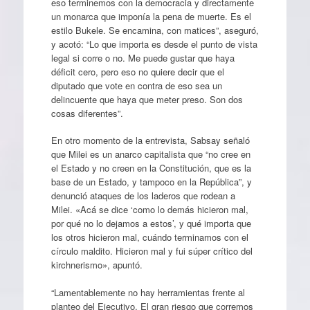
eso terminemos con la democracia y directamente
un monarca que imponía la pena de muerte. Es el
estilo Bukele. Se encamina, con matices”, aseguró,
y acotó: “Lo que importa es desde el punto de vista
legal si corre o no. Me puede gustar que haya
déficit cero, pero eso no quiere decir que el
diputado que vote en contra de eso sea un
delincuente que haya que meter preso. Son dos
cosas diferentes”.
En otro momento de la entrevista, Sabsay señaló
que Milei es un anarco capitalista que “no cree en
el Estado y no creen en la Constitución, que es la
base de un Estado, y tampoco en la República”, y
denunció ataques de los laderos que rodean a
Milei. «Acá se dice ‘como lo demás hicieron mal,
por qué no lo dejamos a estos’, y qué importa que
los otros hicieron mal, cuándo terminamos con el
círculo maldito. Hicieron mal y fui súper crítico del
kirchnerismo», apuntó.
“Lamentablemente no hay herramientas frente al
planteo del Ejecutivo. El gran riesgo que corremos