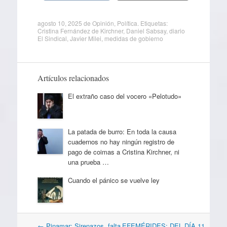
agosto 10, 2025
de
Opinión
,
Política
. Etiquetas:
Cristina Fernández de Kirchner
,
Daniel Sabsay
,
diario
El Sindical
,
Javier Milei
,
medidas de gobierno
Artículos relacionados
El extraño caso del vocero «Pelotudo»
La patada de burro: En toda la causa
cuadernos no hay ningún registro de
pago de coimas a Cristina Kirchner, ni
una prueba …
Cuando el pánico se vuelve ley
Navegación
←
Pinamar: Sirenazos, falta
EFEMÉRIDES: DEL DÍA 11