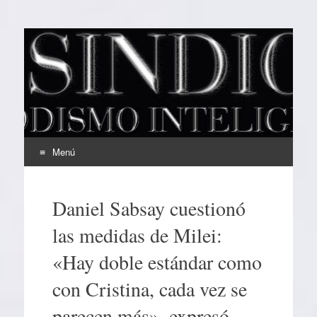
EL SINDICAL
Periodismo Inteligente
Menú
Ir
al
Daniel Sabsay cuestionó
contenido
las medidas de Milei:
«Hay doble estándar como
con Cristina, cada vez se
parecen más», expresó