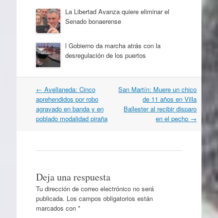
La Libertad Avanza quiere eliminar el
Senado bonaerense
l Gobierno da marcha atrás con la
desregulación de los puertos
Navegación
←
Avellaneda: Cinco
San Martín: Muere un chico
por
aprehendidos por robo
de 11 años en Villa
artículos
agravado en banda y en
Ballester al recibir disparo
poblado modalidad piraña
en el pecho
→
Deja una respuesta
Tu dirección de correo electrónico no será
publicada.
Los campos obligatorios están
marcados con
*