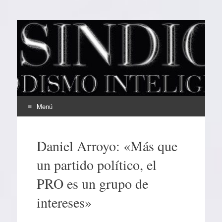
EL SINDICAL
Periodismo Inteligente
Menú
Ir
al
Daniel Arroyo: «Más que
contenido
un partido político, el
PRO es un grupo de
intereses»