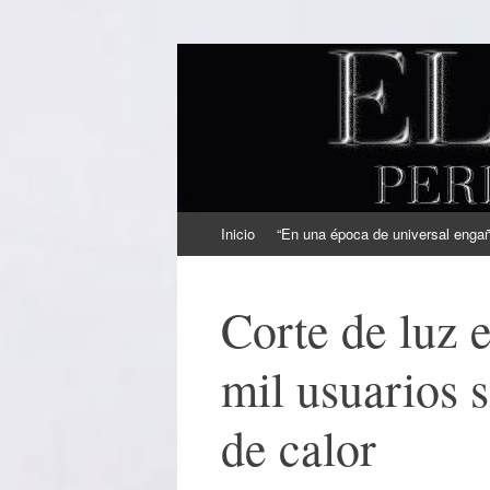
EL SINDICAL
Periodismo Inteligente
Ir
Inicio
“En una época de universal engaño
al
contenido
Corte de luz
mil usuarios s
de calor