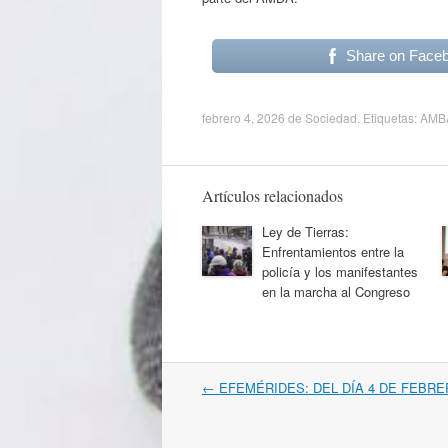
Share on Face
febrero 4, 2026
de
Sociedad
. Etiquetas:
AMB
Artículos relacionados
Ley de Tierras:
Enfrentamientos entre la
policía y los manifestantes
en la marcha al Congreso
Navegación
←
EFEMÉRIDES: DEL DÍA 4 DE FEBR
por
artículos