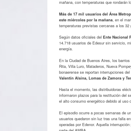
mañana, con temperaturas que rondarán lo
Más de 17 mil usuarios del Área Metro
este miércoles por la mañana
, en el ma
temperaturas previstas cercanas a los 32 
Según datos oficiales del
Ente Nacional 
14.718 usuarios de Edesur sin servicio, m
energía.
En la Ciudad de Buenos Aires, los barrios 
Rita, Villa Luro, Mataderos, Nueva Pompey
bonaerense se reportan interrupciones del
Valentín Alsina, Lomas de Zamora y Tem
Hasta el momento, las distribuidoras eléct
informaron plazos para la restitución del 
el alto consumo energético debido al uso d
El episodio ocurre a pocas semanas de un
usuarios quedaron sin luz tras una falla e
operadas por Edenor. Aquella interrupción
parte del AMBA.