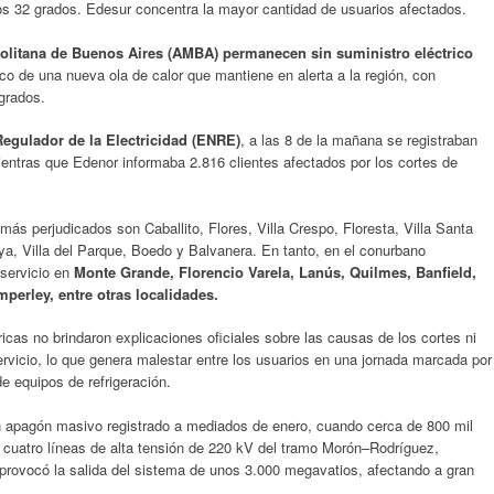
s 32 grados. Edesur concentra la mayor cantidad de usuarios afectados.
politana de Buenos Aires (AMBA) permanecen sin suministro eléctrico
rco de una nueva ola de calor que mantiene en alerta a la región, con
grados.
Regulador de la Electricidad (ENRE)
, a las 8 de la mañana se registraban
ientras que Edenor informaba 2.816 clientes afectados por los cortes de
más perjudicados son Caballito, Flores, Villa Crespo, Floresta, Villa Santa
a, Villa del Parque, Boedo y Balvanera. En tanto, en el conurbano
 servicio en
Monte Grande, Florencio Varela, Lanús, Quilmes, Banfield,
perley, entre otras localidades.
ricas no brindaron explicaciones oficiales sobre las causas de los cortes ni
servicio, lo que genera malestar entre los usuarios en una jornada marcada por
e equipos de refrigeración.
 apagón masivo registrado a mediados de enero, cuando cerca de 800 mil
n cuatro líneas de alta tensión de 220 kV del tramo Morón–Rodríguez,
 provocó la salida del sistema de unos 3.000 megavatios, afectando a gran