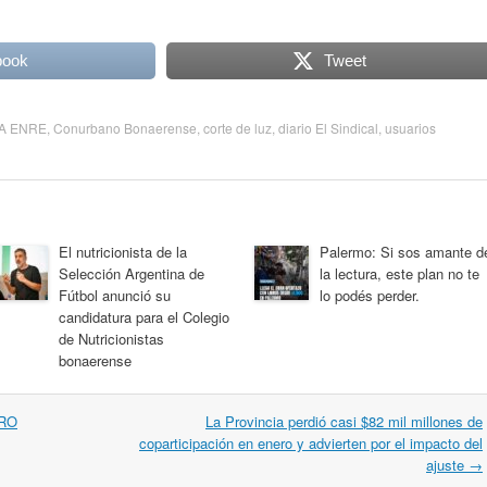
book
Tweet
A ENRE
,
Conurbano Bonaerense
,
corte de luz
,
diario El Sindical
,
usuarios
El nutricionista de la
Palermo: Si sos amante d
Selección Argentina de
la lectura, este plan no te
Fútbol anunció su
lo podés perder.
candidatura para el Colegio
de Nutricionistas
bonaerense
ERO
La Provincia perdió casi $82 mil millones de
coparticipación en enero y advierten por el impacto del
ajuste
→