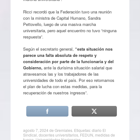
Ricci recordó que la Federación tuvo una reunión
con la ministra de Capital Humano, Sandra
Pettovello, luego de una masiva marcha
universitaria, pero aquel encuentro no tuvo “ninguna
respuesta”.
Según el secretario general,
“esta situación nos
parece una falta absoluta de respeto y
consideración por parte de la funcionaria y del
Gobierno,
ante la durísima situación salarial que
atravesamos las y los trabajadores de las
universidades de todo el país. Por eso retomamos
el plan de lucha con estas medidas, para la
recuperación de nuestros ingresos”.
agosto 7, 2024
de
Gremiales
. Etiquetas:
diario El
Sindical
,
docentes universitarios
,
FEDUN
,
medidas de
fuerza
,
Universidades Nacionales