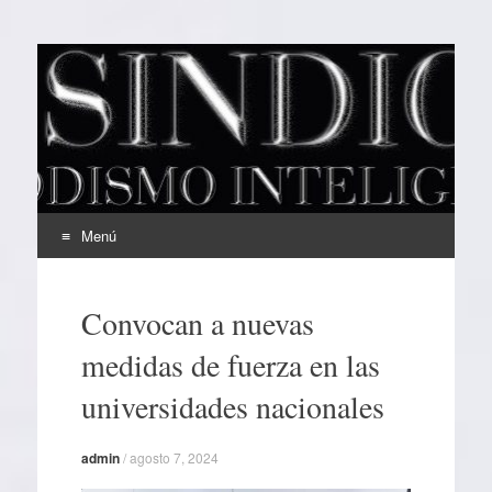
EL SINDICAL
Periodismo Inteligente
Menú
Ir
al
Convocan a nuevas
contenido
medidas de fuerza en las
universidades nacionales
admin
/
agosto 7, 2024