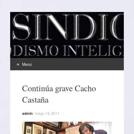
EL SINDICAL
Periodismo Inteligente
Menú
Ir
al
Continúa grave Cacho
contenido
Castaña
admin
/
mayo 14, 2011