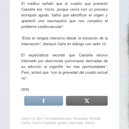
El médico señaló que el cuadro que presentó
Castaña era
“mixto, porque venía con un proceso
bronquial agudo, había que identificar el origen y
apareció una neumopatía que nos complico el
problema cardiovascular”
.
“Está en terapia intensiva desde la iniciación de la
internación”
, destacó Cahe en diálogo con
radio 10
.
El especialista recordó que Castaña estuvo
internado por afecciones pulmonares derivadas de
su adicción al cigarrillo
“en tres oportunidades”
.
Pero, aclaró que
“con la gravedad del cuadro actual
no”
.
DYN
mayo 14, 2011
de
Espectáculos
. Etiquetas:
Alfredo
Cahe
,
Cacho Castaña
,
grave
,
internado
,
Salud