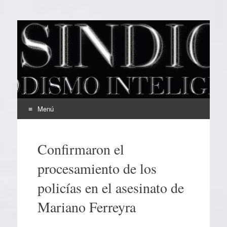
EL SINDICAL
Periodismo Inteligente
Menú
Ir
al
Confirmaron el
contenido
procesamiento de los
policías en el asesinato de
Mariano Ferreyra