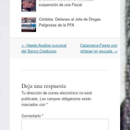
suspensión de una Fiscal
Córdoba: Detienen al Jefe de Drogas
Peligrosas de la PFA
Navegación
←
Haedo:Asaltan sucursal
Catamarca:Fiesta con
por
del Banco Credicoop
stripper en escuela
→
artículos
Deja una respuesta
Tu dirección de correo electrónico no será
publicada.
Los campos obligatorios están
marcados con
*
Comentario
*