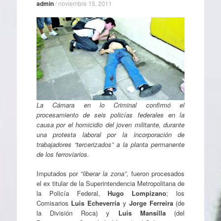
admin
/
noviembre 15, 2011
La Cámara en lo Criminal confirmó el
procesamiento de seis policías federales en la
causa por el homicidio del joven militante, durante
una protesta laboral por la incorporación de
trabajadores “tercerizados” a la planta permanente
de los ferroviarios.
Imputados por “
liberar la zona”
, fueron procesados
el ex titular de la Superintendencia Metropolitana de
la Policía Federal,
Hugo Lompizano
; los
Comisarios
Luis Echeverría
y
Jorge Ferreira
(de
la División Roca) y
Luis Mansilla
(del