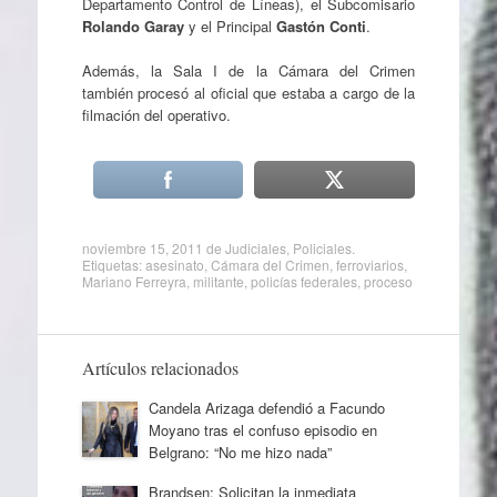
Departamento Control de Líneas), el Subcomisario
Rolando Garay
y el Principal
Gastón Conti
.
Además, la Sala I de la Cámara del Crimen
también procesó al oficial que estaba a cargo de la
filmación del operativo.
noviembre 15, 2011
de
Judiciales
,
Policiales
.
Etiquetas:
asesinato
,
Cámara del Crimen
,
ferroviarios
,
Mariano Ferreyra
,
militante
,
policías federales
,
proceso
Artículos relacionados
Candela Arizaga defendió a Facundo
Moyano tras el confuso episodio en
Belgrano: “No me hizo nada”
Brandsen: Solicitan la inmediata