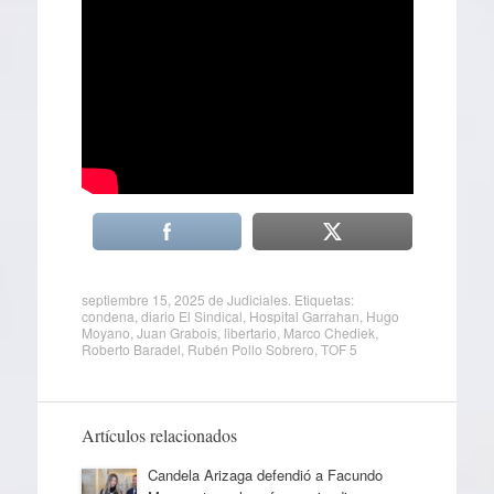
septiembre 15, 2025
de
Judiciales
. Etiquetas:
condena
,
diario El Sindical
,
Hospital Garrahan
,
Hugo
Moyano
,
Juan Grabois
,
libertario
,
Marco Chediek
,
Roberto Baradel
,
Rubén Pollo Sobrero
,
TOF 5
Artículos relacionados
Candela Arizaga defendió a Facundo