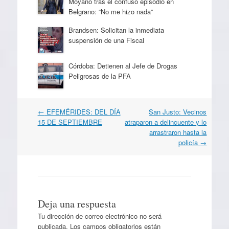
Moyano tras el confuso episodio en
Belgrano: “No me hizo nada”
Brandsen: Solicitan la inmediata
suspensión de una Fiscal
Córdoba: Detienen al Jefe de Drogas
Peligrosas de la PFA
Navegación
←
EFEMÉRIDES: DEL DÍA
San Justo: Vecinos
por
15 DE SEPTIEMBRE
atraparon a delincuente y lo
artículos
arrastraron hasta la
policía
→
Deja una respuesta
Tu dirección de correo electrónico no será
publicada.
Los campos obligatorios están