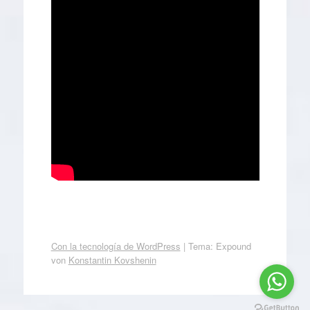
Con la tecnología de WordPress
|
Tema: Expound
von
Konstantin Kovshenin