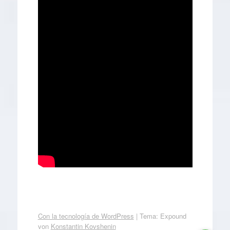
Con la tecnología de WordPress
|
Tema: Expound
von
Konstantin Kovshenin