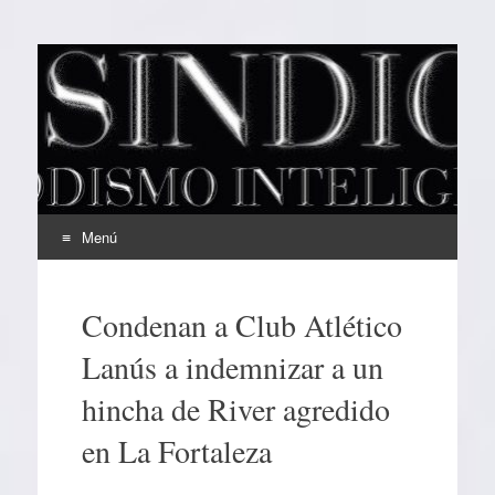
EL SINDICAL
Periodismo Inteligente
Menú
Ir
al
Condenan a Club Atlético
contenido
Lanús a indemnizar a un
hincha de River agredido
en La Fortaleza