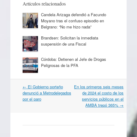
Artículos relacionados
Candela Arizaga defendió a Facundo
Moyano tras el confuso episodio en
Belgrano: “No me hizo nada”
Brandsen: Solicitan la inmediata
suspensión de una Fiscal
Córdoba: Detienen al Jefe de Drogas
Peligrosas de la PFA
Navegación
←
El Gobierno porteño
En los primeros seis meses
por
denunció a Metrodelegados
de 2024 el costo de los
artículos
por el paro
servicios públicos en el
AMBA trepó 365%
→