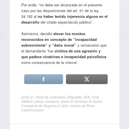
Por ende, “no debe ser alcanzada en el presente
caso por las disposiciones del art. 51 de la ley
24.192 al
no haber tenido injerencia alguna en el
desarrollo
del citado espectáculo público”.
Asimismo, decidió
elevar los montos
reconocidos en concepto de “incapacidad
sobreviniente” y “daño moral”
y remarcaron que
el demandante “fue
víctima de una agresión y
que padece cicatrices e incapacidad psicofísica
como consecuencia de la misma”.
junio 21, 2024
de
Judiciales
. Etiquetas:
AFA
,
Club
Atlético Lanús
,
condena
,
diario El Sindical
,
El Surco
Compañía de Seguros S
,
fallo
,
hincha de River
,
indemnización