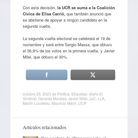
Con esta decisión,
la UCR se suma a la Coalición
Cívica de Elisa Carrió,
que también anunció que
se abstiene de apoyar a ningún candidato en la
segunda vuelta.
La segunda vuelta electoral se celebrará el 19 de
noviembre y será entre Sergio Massa, que obtuvo
el 36,9% de los votos en la primera vuelta, y Javier
Milei, que obtuvo el 30%.
octubre 25, 2023
de
Política
. Etiquetas:
diario El
Sindical
,
Gerardo Morales
,
Javier Milei
,
JxC
,
LLA
,
Martín Lousteau
,
Mauricio Macri
,
UCR
Artículos relacionados