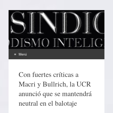
EL SINDICAL
Periodismo Inteligente
Menú
Ir
al
Con fuertes críticas a
contenido
Macri y Bullrich, la UCR
anunció que se mantendrá
neutral en el balotaje