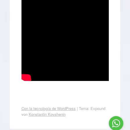
Con la tecnología de WordPress
|
Tema: Expound
von
Konstantin Kovshenin