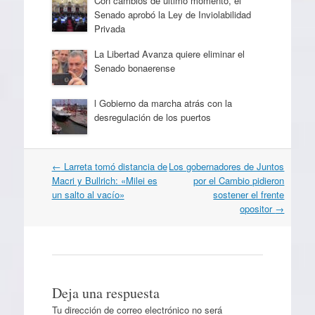
Con cambios de último momento, el
Senado aprobó la Ley de Inviolabilidad
Privada
La Libertad Avanza quiere eliminar el
Senado bonaerense
l Gobierno da marcha atrás con la
desregulación de los puertos
Navegación
←
Larreta tomó distancia de
Los gobernadores de Juntos
por
Macri y Bullrich: «Milei es
por el Cambio pidieron
artículos
un salto al vacío»
sostener el frente
opositor
→
Deja una respuesta
Tu dirección de correo electrónico no será