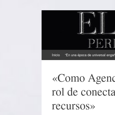
EL SINDICAL
Periodismo Inteligente
Ir
Inicio
“En una época de universal engaño
al
contenido
«Como Agenci
rol de conect
recursos»