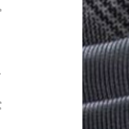
8
s
o
a
s