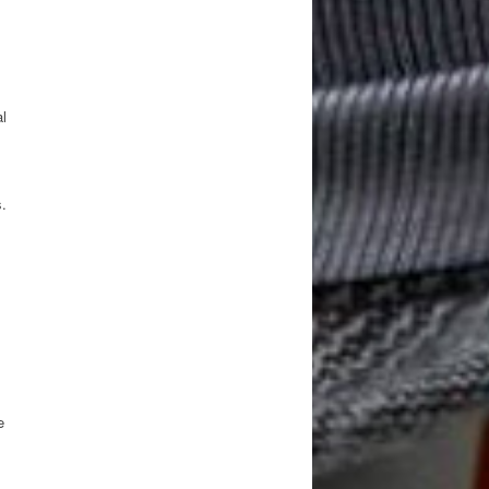
l
s.
e
.