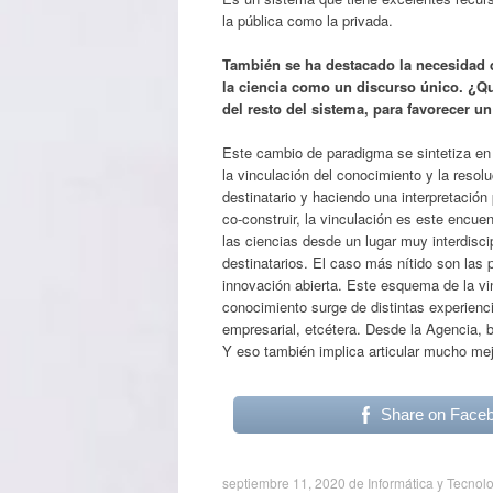
la pública como la privada.
También se ha destacado la necesidad 
la ciencia como un discurso único. ¿Q
del resto del sistema, para favorecer 
Este cambio de paradigma se sintetiza en 
la vinculación del conocimiento y la resol
destinatario y haciendo una interpretació
co-construir, la vinculación es este encue
las ciencias desde un lugar muy interdisci
destinatarios. El caso más nítido son l
innovación abierta. Este esquema de la vi
conocimiento surge de distintas experienci
empresarial, etcétera. Desde la Agencia, 
Y eso también implica articular mucho mej
Share on Face
septiembre 11, 2020
de
Informática y Tecnol