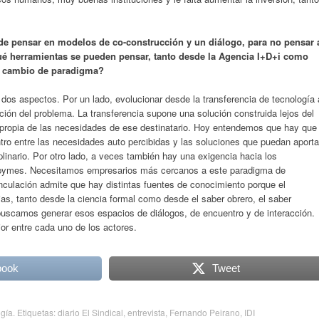
de pensar en modelos de co-construcción y un diálogo, para no pensar 
ué herramientas se pueden pensar, tanto desde la Agencia I+D+i como
un cambio de paradigma?
dos aspectos. Por un lado, evolucionar desde la transferencia de tecnología 
ución del problema. La transferencia supone una solución construida lejos del
n propia de las necesidades de ese destinatario. Hoy entendemos que hay que
ntro entre las necesidades auto percibidas y las soluciones que puedan aporta
plinario. Por otro lado, a veces también hay una exigencia hacia los
as pymes. Necesitamos empresarios más cercanos a este paradigma de
nculación admite que hay distintas fuentes de conocimiento porque el
as, tanto desde la ciencia formal como desde el saber obrero, el saber
buscamos generar esos espacios de diálogos, de encuentro y de interacción.
or entre cada uno de los actores.
book
Tweet
ogía
. Etiquetas:
diario El Sindical
,
entrevista
,
Fernando Peirano
,
IDI