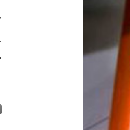
a
a
r