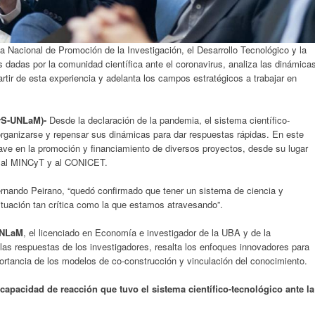
a Nacional de Promoción de la Investigación, el Desarrollo Tecnológico y la
 dadas por la comunidad científica ante el coronavirus, analiza las dinámica
rtir de esta experiencia y adelanta los campos estratégicos a trabajar en
yS-UNLaM)-
Desde la declaración de la pandemia, el sistema científico-
eorganizarse y repensar sus dinámicas para dar respuestas rápidas. En este
lave en la promoción y financiamiento de diversos proyectos, desde su lugar
o al MINCyT y al CONICET.
ernando Peirano, “quedó confirmado que tener un sistema de ciencia y
situación tan crítica como la que estamos atravesando”.
UNLaM
, el licenciado en Economía e investigador de la UBA y de la
as respuestas de los investigadores, resalta los enfoques innovadores para
ortancia de los modelos de co-construcción y vinculación del conocimiento.
 capacidad de reacción que tuvo el sistema científico-tecnológico ante la