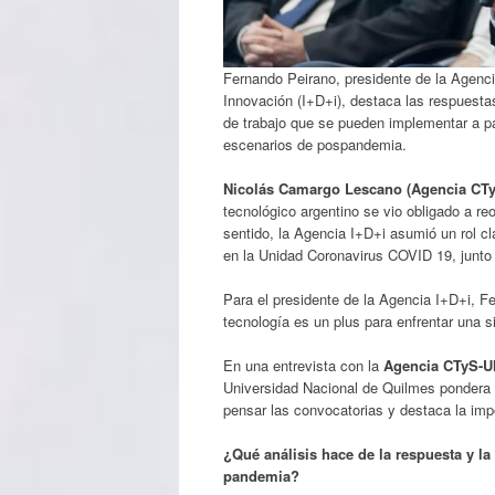
Fernando Peirano, presidente de la Agenci
Innovación (I+D+i), destaca las respuestas
de trabajo que se pueden implementar a pa
escenarios de pospandemia.
Nicolás Camargo Lescano (Agencia CT
tecnológico argentino se vio obligado a r
sentido, la Agencia I+D+i asumió un rol c
en la Unidad Coronavirus COVID 19, junt
Para el presidente de la Agencia I+D+i, F
tecnología es un plus para enfrentar una 
En una entrevista con la
Agencia CTyS-
Universidad Nacional de Quilmes pondera l
pensar las convocatorias y destaca la imp
¿Qué análisis hace de la respuesta y la
pandemia?