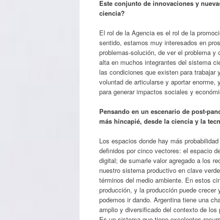
Este conjunto de innovaciones y nuevas
ciencia?
El rol de la Agencia es el rol de la promo
sentido, estamos muy interesados en prose
problemas-solución, de ver el problema y
alta en muchos integrantes del sistema cie
las condiciones que existen para trabaja
voluntad de articularse y aportar enorme
para generar impactos sociales y económic
Pensando en un escenario de post-pand
más hincapié, desde la ciencia y la tec
Los espacios donde hay más probabilidad
definidos por cinco vectores: el espacio de
digital; de sumarle valor agregado a los r
nuestro sistema productivo en clave ver
términos del medio ambiente. En estos cinc
producción, y la producción puede crecer 
podemos ir dando. Argentina tiene una ch
amplio y diversificado del contexto de los
Es un sistema que tiene excelentes recurs