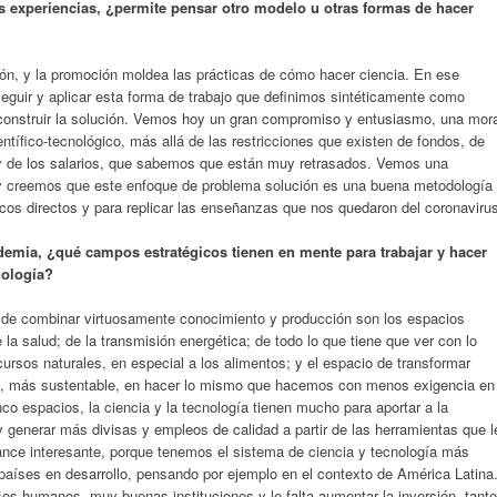
 experiencias, ¿permite pensar otro modelo u otras formas de hacer
ción, y la promoción moldea las prácticas de cómo hacer ciencia. En ese
guir y aplicar esta forma de trabajo que definimos sintéticamente como
 construir la solución. Vemos hoy un gran compromiso y entusiasmo, una mora
ntífico-tecnológico, más allá de las restricciones que existen de fondos, de
r y de los salarios, que sabemos que están muy retrasados. Vemos una
, y creemos que este enfoque de problema solución es una buena metodología
os directos y para replicar las enseñanzas que nos quedaron del coronaviru
emia, ¿qué campos estratégicos tienen en mente para trabajar y hacer
nología?
 de combinar virtuosamente conocimiento y producción son los espacios
 la salud; de la transmisión energética; de todo lo que tiene que ver con lo
ecursos naturales, en especial a los alimentos; y el espacio de transformar
de, más sustentable, en hacer lo mismo que hacemos con menos exigencia en
o espacios, la ciencia y la tecnología tienen mucho para aportar a la
y generar más divisas y empleos de calidad a partir de las herramientas que l
ance interesante, porque tenemos el sistema de ciencia y tecnología más
 países en desarrollo, pensando por ejemplo en el contexto de América Latina
os humanos, muy buenas instituciones y le falta aumentar la inversión, tanto