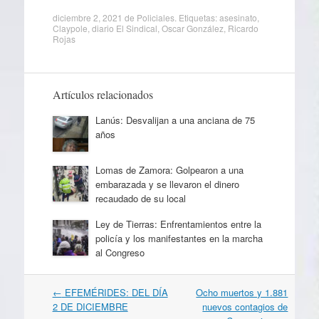
diciembre 2, 2021
de
Policiales
. Etiquetas:
asesinato
,
Claypole
,
diario El Sindical
,
Oscar González
,
Ricardo
Rojas
Artículos relacionados
Lanús: Desvalijan a una anciana de 75
años
Lomas de Zamora: Golpearon a una
embarazada y se llevaron el dinero
recaudado de su local
Ley de Tierras: Enfrentamientos entre la
policía y los manifestantes en la marcha
al Congreso
Navegación
←
EFEMÉRIDES: DEL DÍA
Ocho muertos y 1.881
por
2 DE DICIEMBRE
nuevos contagios de