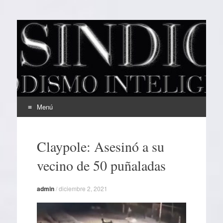
EL SINDICAL
Periodismo Inteligente
Menú
Ir
al
Claypole: Asesinó a su
contenido
vecino de 50 puñaladas
admin
/
diciembre 2, 2021