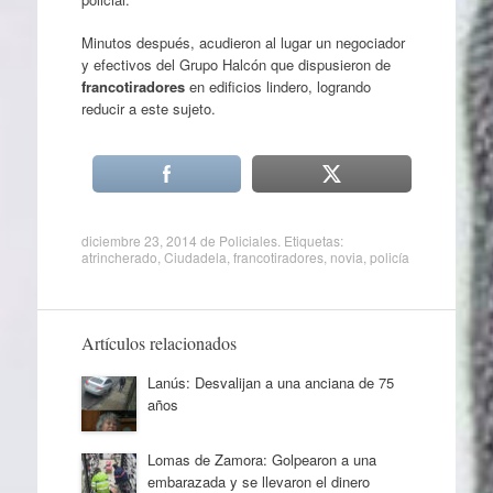
Minutos después, acudieron al lugar un negociador
y efectivos del Grupo Halcón que dispusieron de
francotiradores
en edificios lindero, logrando
reducir a este sujeto.
diciembre 23, 2014
de
Policiales
. Etiquetas:
atrincherado
,
Ciudadela
,
francotiradores
,
novia
,
policía
Artículos relacionados
Lanús: Desvalijan a una anciana de 75
años
Lomas de Zamora: Golpearon a una
embarazada y se llevaron el dinero