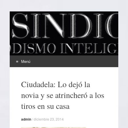
EL SINDICAL
Periodismo Inteligente
Menú
Ir
al
Ciudadela: Lo dejó la
contenido
novia y se atrincheró a los
tiros en su casa
admin
/
diciembre 23, 2014