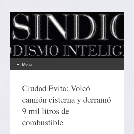
EL SINDICAL
Periodismo Inteligente
Menú
Ir
al
Ciudad Evita: Volcó
contenido
camión cisterna y derramó
9 mil litros de
combustible