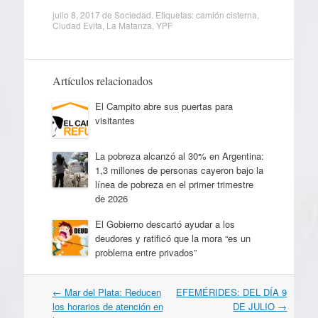
julio 8, 2017
de
Sociedad
. Etiquetas:
camión cisterna
,
Ciudad Evita
,
La Matanza
,
YPF
Artículos relacionados
El Campito abre sus puertas para
visitantes
La pobreza alcanzó al 30% en Argentina:
1,3 millones de personas cayeron bajo la
línea de pobreza en el primer trimestre
de 2026
El Gobierno descartó ayudar a los
deudores y ratificó que la mora “es un
problema entre privados”
Navegación
←
Mar del Plata: Reducen
EFEMÉRIDES: DEL DÍA 9
por
los horarios de atención en
DE JULIO
→