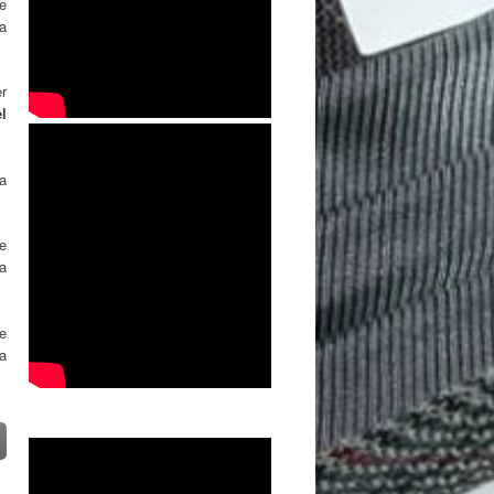
de
a
r
l
a
de
ía
e
ña