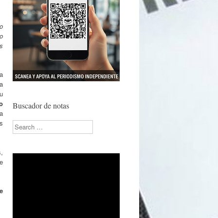
io
o
os
a
a
u
o
Buscador de notas
a
s
Search
s,
e
e