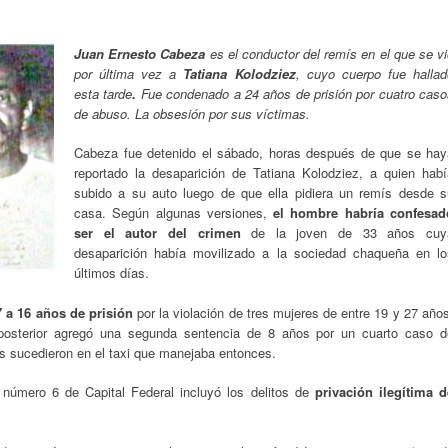
Juan Ernesto Cabeza
es el conductor del remís en el que se v
por última vez a
Tatiana Kolodziez
, cuyo cuerpo fue hallad
esta tarde
.
Fue
condenado
a 24 años de prisión por cuatro cas
de abuso. La obsesión por sus víctimas.
Cabeza fue detenido el sábado, horas después de que se hay
reportado la desaparición de Tatiana Kolodziez, a quien habí
subido a su auto luego de que ella pidiera un remís desde s
casa. Según algunas versiones,
el hombre habría confesad
ser el autor del crimen
de la joven de 33 años cuy
desaparición había movilizado a la sociedad chaqueña en lo
últimos días.
 a 16 años de prisión
por la violación de tres mujeres de entre 19 y 27 año
 posterior agregó una segunda sentencia de 8 años por un cuarto caso d
os sucedieron en el taxi que manejaba entonces.
l número 6 de Capital Federal incluyó los delitos de
privación ilegítima d