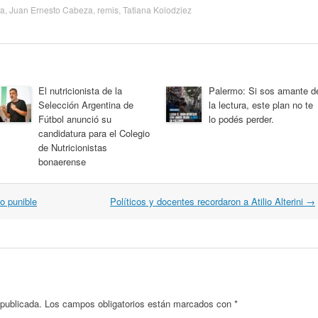
sa
,
Juan Ernesto Cabeza
,
remis
,
Tatiana Kolodziez
El nutricionista de la
Palermo: Si sos amante d
Selección Argentina de
la lectura, este plan no te
Fútbol anunció su
lo podés perder.
candidatura para el Colegio
de Nutricionistas
bonaerense
o punible
Políticos y docentes recordaron a Atilio Alterini
→
 publicada.
Los campos obligatorios están marcados con
*