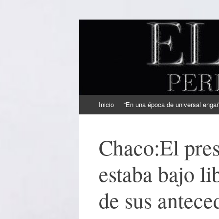
EL SINDICAL
Periodismo Inteligente
Ir
Inicio
“En una época de universal engaño
al
contenido
Chaco:El pres
estaba bajo li
de sus antece