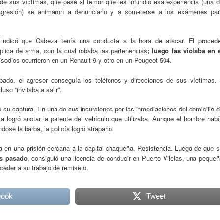
ía de sus víctimas, que pese al temor que les infundió esa experiencia (una 
agresión) se animaron a denunciarlo y a someterse a los exámenes par
a indicó que Cabeza tenía una conducta a la hora de atacar. El procede
ica de arma, con la cual robaba las pertenencias
; luego las violaba en e
isodios ocurrieron en un Renault 9 y otro en un Peugeot 504.
bado, el agresor conseguía los teléfonos y direcciones de sus víctimas, 
so “invitaba a salir”.
 su captura. En una de sus incursiones por las inmediaciones del domicilio 
a logró anotar la patente del vehículo que utilizaba. Aunque el hombre hab
dose la barba, la policía logró atraparlo.
a en una prisión cercana a la capital chaqueña, Resistencia. Luego de que s
es pasado
, consiguió una licencia de conducir en Puerto Vilelas, una peque
acceder a su trabajo de remisero.
book
Tweet