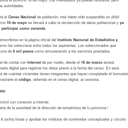
as autoridades.
rá el
Censo Nacional
de población, tras haber sido suspendido en 2020
ximo
18 de mayo
se llevará a cabo la recolección de datos poblacional y
ya
a participar como censista
.
inscribirse en la página oficial del
Instituto Nacional de Estadística y
ismo los seleccione entre todos los aspirantes. Los seleccionados que
suma de
6 mil pesos
como remuneración a los servicios prestados.
ad de contar con
Internet
de por medio, desde el
16 de marzo
estará
ario digital para registrar los datos previo a la fecha del censo. En esta
rá de cuántas viviendas tienen integrantes que hayan completado el formulari
ostrarle el
código
, obtenido en el censo digital, al censista.
sta:
móvil con conexión a internet.
rte de la autoridad de la dirección de estadística de tu provincia /
e 8 (ocho) horas y aprobar los módulos de contenidos conceptuales y circuito