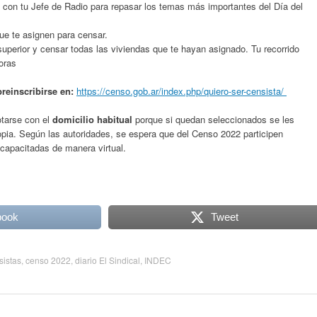
l con tu Jefe de Radio para repasar los temas más importantes del Día del
que te asignen para censar.
superior y censar todas las viviendas que te hayan asignado. Tu recorrido
oras
reinscribirse en:
https://censo.gob.ar/index.php/quiero-ser-censista/
tarse con el
domicilio habitual
porque si quedan seleccionados se les
opia. Según las autoridades, se espera que del Censo 2022 participen
capacitadas de manera virtual.
book
Tweet
sistas
,
censo 2022
,
diario El Sindical
,
INDEC