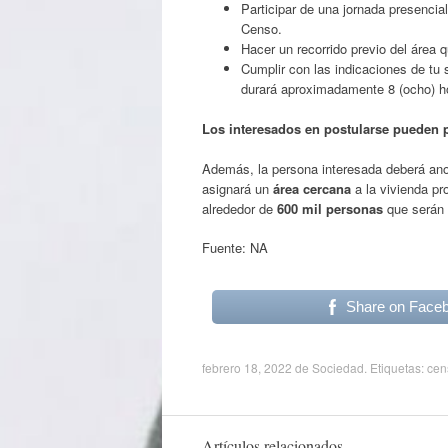
Participar de una jornada presencia
Censo.
Hacer un recorrido previo del área 
Cumplir con las indicaciones de tu 
durará aproximadamente 8 (ocho) h
Los interesados en postularse pueden p
Además, la persona interesada deberá ano
asignará un
área cercana
a la vivienda pr
alrededor de
600 mil personas
que serán 
Fuente: NA
Share on Face
febrero 18, 2022
de
Sociedad
. Etiquetas:
cen
Artículos relacionados