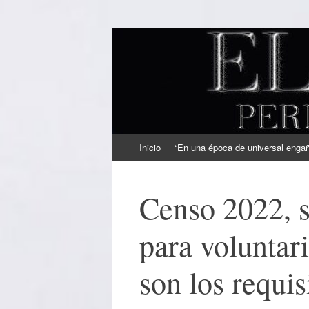
EL SINDICAL
Periodismo Inteligente
Ir
Inicio
“En una época de universal engaño
al
contenido
Censo 2022, s
para voluntar
son los requis