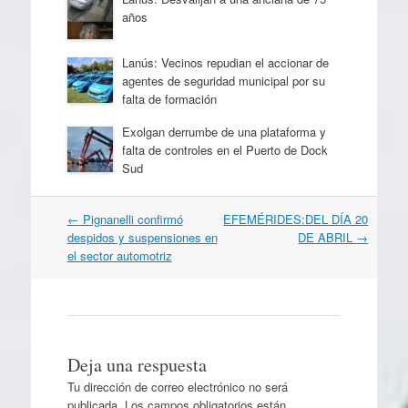
años
Lanús: Vecinos repudian el accionar de
agentes de seguridad municipal por su
falta de formación
Exolgan derrumbe de una plataforma y
falta de controles en el Puerto de Dock
Sud
Navegación
←
Pignanelli confirmó
EFEMÉRIDES:DEL DÍA 20
por
despidos y suspensiones en
DE ABRIL
→
artículos
el sector automotriz
Deja una respuesta
Tu dirección de correo electrónico no será
publicada.
Los campos obligatorios están