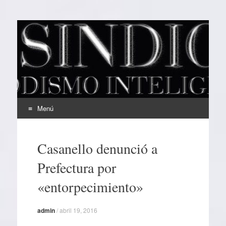
EL SINDICAL
Periodismo Inteligente
Menú
Ir
al
Casanello denunció a
contenido
Prefectura por
«entorpecimiento»
admin
/
abril 19, 2016