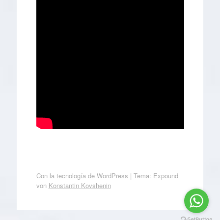
Con la tecnología de WordPress
|
Tema: Expound
von
Konstantin Kovshenin