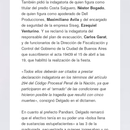
También pidió la indagatoria de quien figura como
titular del predio Costa Salguero,
Néstor Bogado
,
de quien figura como apoderado de Dell
Producciones,
Maximiliano Avila
y del encargado
de seguridad de la empresa Siseg,
Ezequiel
Venturino
. Y se reclamó la indagatoria del
responsable del plan de evacuación,
Carlos Garat
,
y de funcionarios de la Dirección de Fiscalización y
Control del Gobierno de la Ciudad de Buenos Aires
que suscribieron el acta 19439 el 15 de abril a las
19, que habilitó la realización de la fiesta.
«
Todos ellos deberán ser citados a prestar
declaración indagatoria en los términos del artículo
294 del Código Procesal Penal de la Nación, ya que
participaron en el “armado” de las condiciones que
hicieron posible la tragedia que resultó con cinco
muertes
«, consignó Delgado en el dictamen.
En cuanto al prefecto Pandiani, Delgado remarcó
que el efectivo tenía en su poder una «bolsa llena
de sustancias estupefacientes» a las 3 de la
madrugada, secuestrada a quienes ingresaban y no