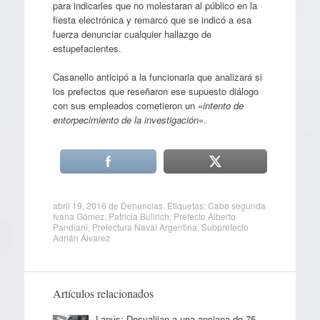
para indicarles que no molestaran al público en la
fiesta electrónica y remarcó que se indicó a esa
fuerza denunciar cualquier hallazgo de
estupefacientes.
Casanello anticipó a la funcionaria que analizará si
los prefectos que reseñaron ese supuesto diálogo
con sus empleados cometieron un «
intento de
entorpecimiento de la investigación
«.
abril 19, 2016
de
Denuncias
. Etiquetas:
Cabo segunda
Ivana Gómez
,
Patricia Bullrich
,
Prefecto Alberto
Pandiani
,
Prefectura Naval Argentina
,
Subprefecto
Adrián Álvarez
Artículos relacionados
Lanús: Desvalijan a una anciana de 75