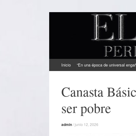
EL SINDICAL
Periodismo Inteligente
Ir
Inicio
“En una época de universal engaño
al
contenido
Canasta Básic
ser pobre
admin
/
junio 12, 2026