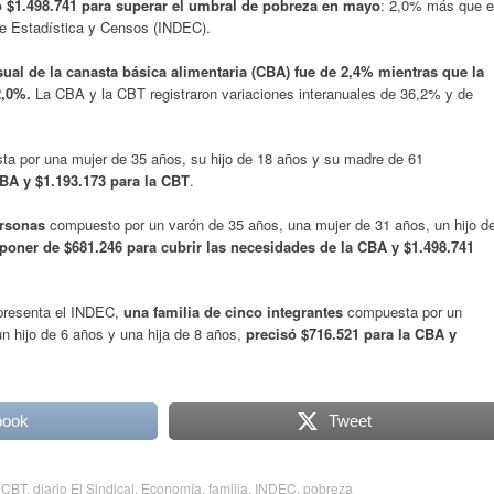
ó $1.498.741 para superar el umbral de pobreza en mayo
: 2,0% más que e
 de Estadística y Censos (INDEC).
ual de la canasta básica alimentaria (CBA) fue de 2,4% mientras que la
2,0%.
La CBA y la CBT registraron variaciones interanuales de 36,2% y de
ta por una mujer de 35 años, su hijo de 18 años y su madre de 61
CBA y $1.193.173 para la CBT
.
ersonas
compuesto por un varón de 35 años, una mujer de 31 años, un hijo d
poner de $681.246 para cubrir las necesidades de la CBA y $1.498.741
 presenta el INDEC,
una familia de cinco integrantes
compuesta por un
n hijo de 6 años y una hija de 8 años,
precisó $716.521 para la CBA y
book
Tweet
,
CBT
,
diario El Sindical
,
Economía
,
familia
,
INDEC
,
pobreza