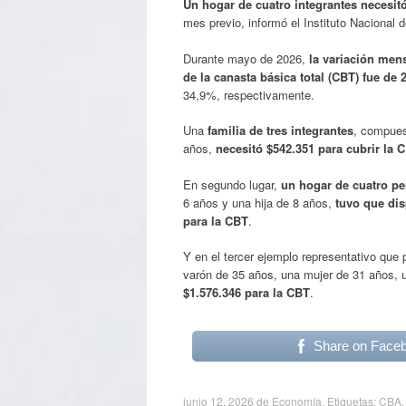
Un hogar de cuatro integrantes necesit
mes previo, informó el Instituto Nacional
Durante mayo de 2026,
la variación mens
de la canasta básica total (CBT) fue de 
34,9%, respectivamente.
Una
familia de tres integrantes
, compues
años,
necesitó $542.351 para cubrir la 
En segundo lugar,
un hogar de cuatro p
6 años y una hija de 8 años,
tuvo que dis
para la CBT
.
Y en el tercer ejemplo representativo que
varón de 35 años, una mujer de 31 años, u
$1.576.346 para la CBT
.
Share on Face
junio 12, 2026
de
Economía
. Etiquetas:
CBA