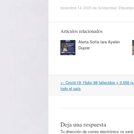
diciembre 14, 2020
de
Solidaridad
. Etiquetas
Artículos relacionados
Alerta Sofía Iara Ayelén
Duprat
Navegación
←
Covid-19: Hubo 98 fallecidos y 3.558 
por
todo el país
artículos
Deja una respuesta
Tu dirección de correo electrónico no será