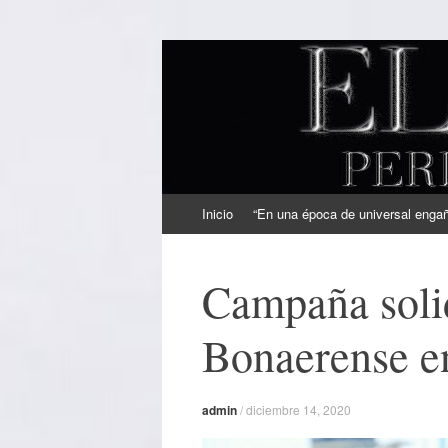
EL SINDICAL
Periodismo Inteligente
Ir
Inicio
“En una época de universal engaño
al
contenido
Campaña solid
Bonaerense en
admin
/
diciembre 14, 2020