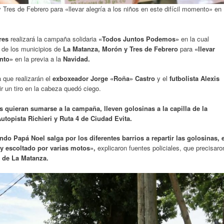
Tres de Febrero para «llevar alegría a los niños en este difícil momento» en
res
realizará la campaña solidaria
«Todos Juntos Podemos»
en la cual
de los municipios de
La Matanza, Morón y Tres de Febrero
para
«llevar
ento»
en la previa a la
Navidad.
 que realizarán el
exboxeador Jorge «Roña» Castro
y el
futbolista Alexis
ir un tiro en la cabeza quedó ciego.
 quieran sumarse a la campaña, lleven golosinas a la capilla de la
topista Richieri y Ruta 4 de Ciudad Evita.
do Papá Noel salga por los diferentes barrios a repartir las golosinas, e
y escoltado por varias motos»,
explicaron fuentes policiales, que precisaro
 de La Matanza.