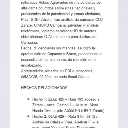
reiterados Robos Agravados de motocicletas de
alta gama ocurridos sobre rutas nacionales y
provinciales de la jurisdicción y zonas aledañas,
Pnal. SDDI Zárate, tras análisis de cámaras COZ
Zárate, CIMOPU Campana, privadas y análisis
telefónicos, lograron establecer ID de autores,
obteniéndose O.Allanamiento para 4 dlios. de
Campana.
Fecha, diligenciadas las mandas, se logró la
aprehensión de Capucce y Bravo, procediendo al
secuestro de los elementos de mención en el
encabezado.
Aprehendidos alojados en DDI e indagados
06MAY25, 08:30hs en sede fiscal Zárate.
HECHOS RELACIONADOS:
Hecho 1: 22ABR25 – Ruta 193 acceso a
Zárate – vma. Gastón I. – le sust. Moto
Honda Twister ptte A090LRN (UFI 7 Zárate)
Hecho 2: 06ABR25 – Ruta 8 km 98 (San
Andrés de Giles) – Vma. Amílcar F. – le
sust. moto Yamaha Super Ténéré ptte