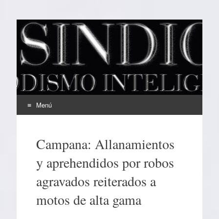
EL SINDICAL
Periodismo Inteligente
Menú
Ir
al
Campana: Allanamientos
contenido
y aprehendidos por robos
agravados reiterados a
motos de alta gama