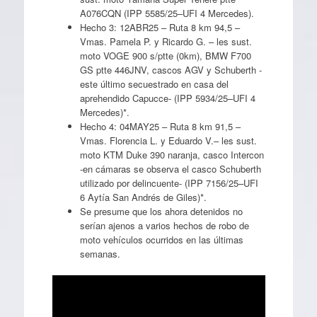
A076CQN (IPP 5585/25–UFI 4 Mercedes).
Hecho 3: 12ABR25 – Ruta 8 km 94,5 –
Vmas. Pamela P. y Ricardo G. – les sust.
moto VOGE 900 s/ptte (0km), BMW F700
GS ptte 446JNV, cascos AGV y Schuberth -
este último secuestrado en casa del
aprehendido Capucce- (IPP 5934/25–UFI 4
Mercedes)*.
Hecho 4: 04MAY25 – Ruta 8 km 91,5 –
Vmas. Florencia L. y Eduardo V.– les sust.
moto KTM Duke 390 naranja, casco Intercon
-en cámaras se observa el casco Schuberth
utilizado por delincuente- (IPP 7156/25–UFI
6 Aytía San Andrés de Giles)*.
⁠Se presume que los ahora detenidos no
serían ajenos a varios hechos de robo de
moto vehículos ocurridos en las últimas
semanas.