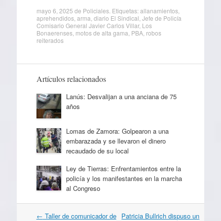
mayo 6, 2025
de
Policiales
. Etiquetas:
allanamientos
,
aprehendidos
,
arma
,
diario El Sindical
,
Jefe de Policía
Comisario General Javier Carlos Villar
,
Los
Bonaerenses
,
motos de alta gama
,
PBA
,
robos
reiterados
Artículos relacionados
Lanús: Desvalijan a una anciana de 75
años
Lomas de Zamora: Golpearon a una
embarazada y se llevaron el dinero
recaudado de su local
Ley de Tierras: Enfrentamientos entre la
policía y los manifestantes en la marcha
al Congreso
Navegación
←
Taller de comunicador de
Patricia Bullrich dispuso un