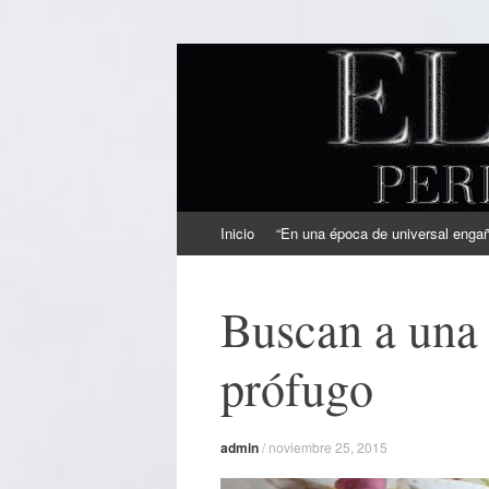
EL SINDICAL
Periodismo Inteligente
Ir
Inicio
“En una época de universal engaño
al
contenido
Buscan a una 
prófugo
admin
/
noviembre 25, 2015