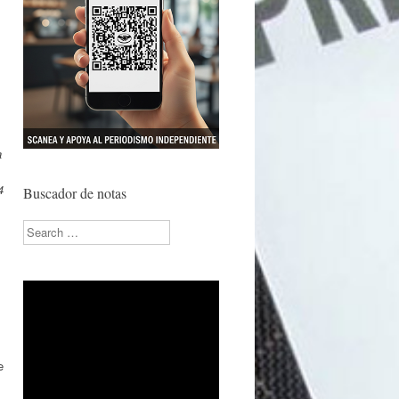
a
4
Buscador de notas
Search
e