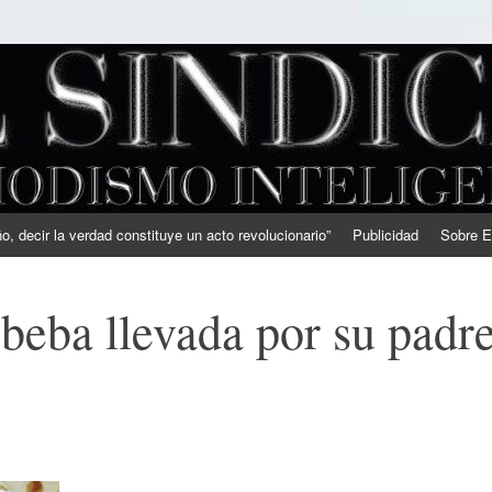
, decir la verdad constituye un acto revolucionario”
Publicidad
Sobre E
beba llevada por su padr