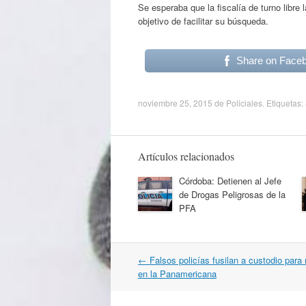
Se esperaba que la fiscalía de turno libre 
objetivo de facilitar su búsqueda.
Share on Face
noviembre 25, 2015
de
Policiales
. Etiquetas:
Artículos relacionados
Córdoba: Detienen al Jefe
de Drogas Peligrosas de la
PFA
Navegación
←
Falsos policías fusilan a custodio para 
por
en la Panamericana
artículos