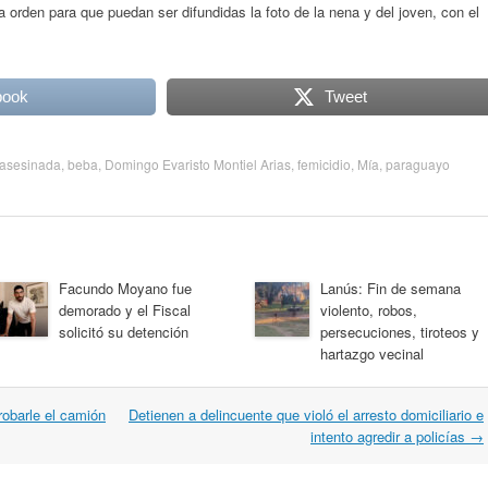
la orden para que puedan ser difundidas la foto de la nena y del joven, con el
book
Tweet
asesinada
,
beba
,
Domingo Evaristo Montiel Arias
,
femicidio
,
Mía
,
paraguayo
Facundo Moyano fue
Lanús: Fin de semana
demorado y el Fiscal
violento, robos,
solicitó su detención
persecuciones, tiroteos y
hartazgo vecinal
robarle el camión
Detienen a delincuente que violó el arresto domiciliario e
intento agredir a policías
→