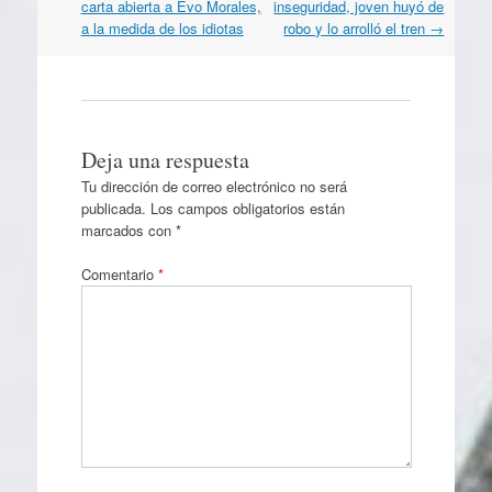
por
carta abierta a Evo Morales,
inseguridad, joven huyó de
artículos
a la medida de los idiotas
robo y lo arrolló el tren
→
Deja una respuesta
Tu dirección de correo electrónico no será
publicada.
Los campos obligatorios están
marcados con
*
Comentario
*