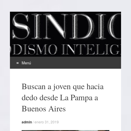
EL SINDICAL
Periodismo Inteligente
Menú
Ir
al
Buscan a joven que hacia
contenido
dedo desde La Pampa a
Buenos Aires
admin
/
enero 31, 2019