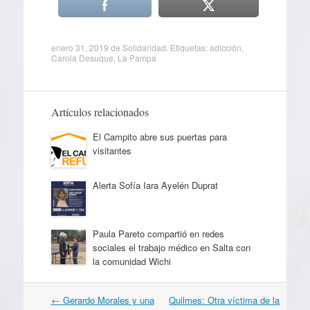
enero 31, 2019
de
Solidaridad
. Etiquetas:
adicción
,
Carola Desuque
,
La Pampa
Artículos relacionados
El Campito abre sus puertas para
visitantes
Alerta Sofía Iara Ayelén Duprat
Paula Pareto compartió en redes
sociales el trabajo médico en Salta con
la comunidad Wichi
Navegación
←
Gerardo Morales y una
Quilmes: Otra víctima de la