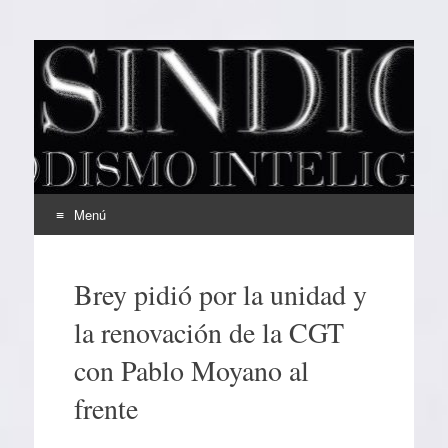
EL SINDICAL
Periodismo Inteligente
Menú
Ir
al
Brey pidió por la unidad y
contenido
la renovación de la CGT
con Pablo Moyano al
frente