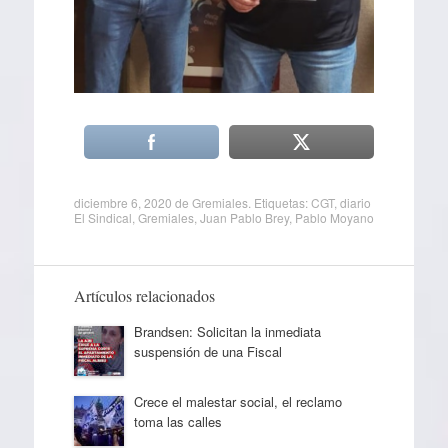
diciembre 6, 2020
de
Gremiales
. Etiquetas:
CGT
,
diario
El Sindical
,
Gremiales
,
Juan Pablo Brey
,
Pablo Moyano
Artículos relacionados
Brandsen: Solicitan la inmediata
suspensión de una Fiscal
Crece el malestar social, el reclamo
toma las calles