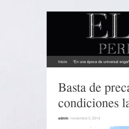
EL SINDICAL
Periodismo Inteligente
Ir
Inicio
“En una época de universal engaño
al
contenido
Basta de prec
condiciones l
admin
/
noviembre 3, 2014