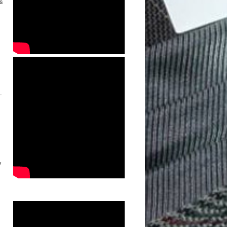
es
.
y