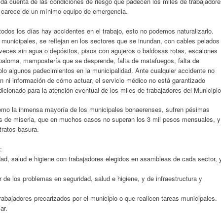
da cuenta de las condiciones de riesgo que padecen los miles de trabajador
e carece de un mínimo equipo de emergencia.
odos los días hay accidentes en el trabajo, esto no podemos naturalizarlo.
s municipales, se reflejan en los sectores que se inundan, con cables pelados
veces sin agua o depósitos, pisos con agujeros o baldosas rotas, escalones
aloma, mampostería que se desprende, falta de matafuegos, falta de
olo algunos padecimientos en la municipalidad. Ante cualquier accidente no
 ni información de cómo actuar, el servicio médico no está garantizado
dicionado para la atención eventual de los miles de trabajadores del Municipio
como la inmensa mayoría de los municipales bonaerenses, sufren pésimas
os de miseria, que en muchos casos no superan los 3 mil pesos mensuales, y
tratos basura.
:
ad, salud e higiene con trabajadores elegidos en asambleas de cada sector, 
r de los problemas en seguridad, salud e higiene, y de infraestructura y
rabajadores precarizados por el municipio o que realicen tareas municipales.
ar.