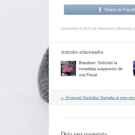
Share on Face
noviembre 3, 2014
de
Gremiales
. Etiquetas:
Artículos relacionados
Brandsen: Solicitan la
inmediata suspensión de
una Fiscal
Navegación
←
Emanuel González Santalla el gran sim
por
artículos
Deja una respuesta