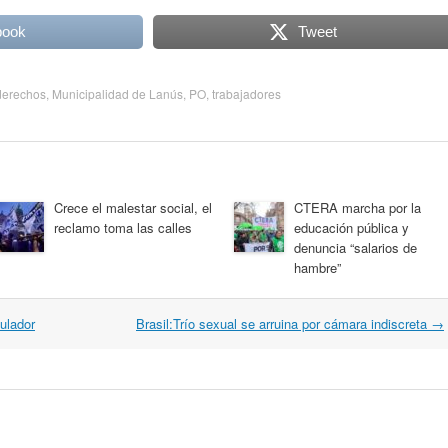
book
Tweet
derechos
,
Municipalidad de Lanús
,
PO
,
trabajadores
Crece el malestar social, el
CTERA marcha por la
reclamo toma las calles
educación pública y
denuncia “salarios de
hambre”
ulador
Brasil:Trío sexual se arruina por cámara indiscreta
→