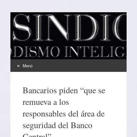
EL SINDICAL
Periodismo Inteligente
Menú
Ir
al
Bancarios piden “que se
contenido
remueva a los
responsables del área de
seguridad del Banco
Central”