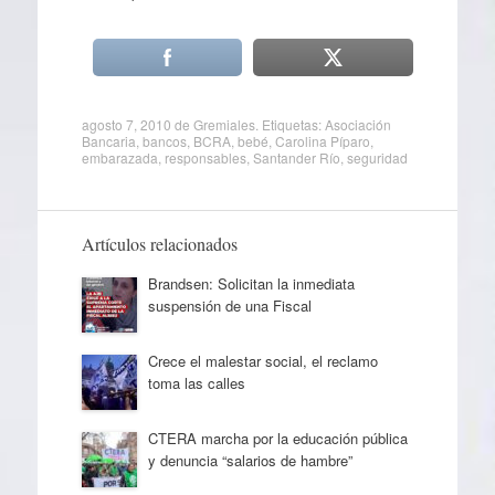
agosto 7, 2010
de
Gremiales
. Etiquetas:
Asociación
Bancaria
,
bancos
,
BCRA
,
bebé
,
Carolina Píparo
,
embarazada
,
responsables
,
Santander Río
,
seguridad
Artículos relacionados
Brandsen: Solicitan la inmediata
suspensión de una Fiscal
Crece el malestar social, el reclamo
toma las calles
CTERA marcha por la educación pública
y denuncia “salarios de hambre”