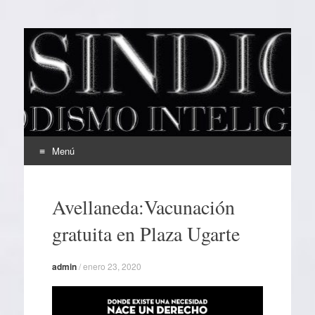
EL SINDICAL
Periodismo Inteligente
Menú
Ir
al
Avellaneda:Vacunación
contenido
gratuita en Plaza Ugarte
admin
/
enero 23, 2020