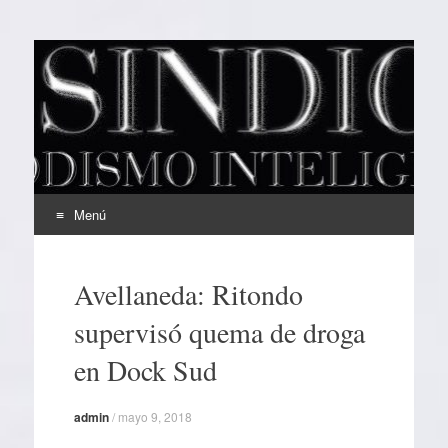
EL SINDICAL
Periodismo Inteligente
Menú
Ir
al
Avellaneda: Ritondo
contenido
supervisó quema de droga
en Dock Sud
admin
/
mayo 9, 2018