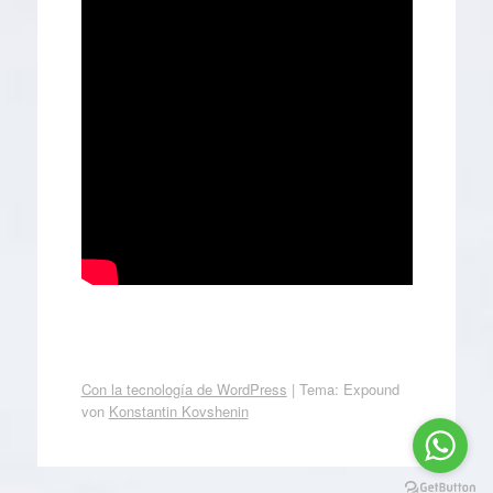
Con la tecnología de WordPress
|
Tema: Expound
von
Konstantin Kovshenin