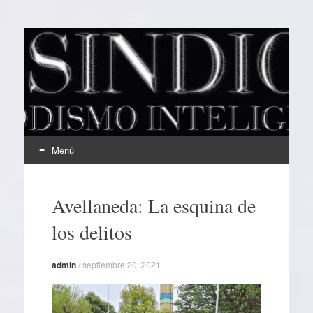
EL SINDICAL
Periodismo Inteligente
Menú
Ir
al
Avellaneda: La esquina de
contenido
los delitos
admin
/
septiembre 20, 2021