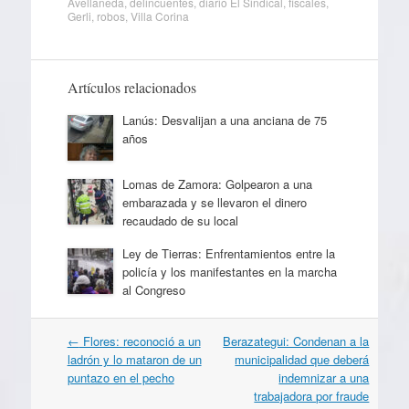
Avellaneda
,
delincuentes
,
diario El Sindical
,
fiscales
,
Gerli
,
robos
,
Villa Corina
Artículos relacionados
Lanús: Desvalijan a una anciana de 75
años
Lomas de Zamora: Golpearon a una
embarazada y se llevaron el dinero
recaudado de su local
Ley de Tierras: Enfrentamientos entre la
policía y los manifestantes en la marcha
al Congreso
Navegación
←
Flores: reconoció a un
Berazategui: Condenan a la
por
ladrón y lo mataron de un
municipalidad que deberá
artículos
puntazo en el pecho
indemnizar a una
trabajadora por fraude