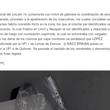
 del circuito 14, juntamente con móvil de gabinete te coordinación de est
aneda, proceden a la aprehensión de los masculinos, los cuales circulaban e
s habría cometido ilicito en la zona, los que al intentar ser identificados s
ción, la cual finaliza en Linch y Neuquén al ser identificados y requizado e
arma de fuego con numeración suprimida, la cual se encontraba con cargador
o los datos de los mismos por capa monitoreo se estableció que LÓPEZ
licitado por la UFI 1 de Lomas de Zamora . 2) BÁEZ BRAIAN posee un
or la UFI 4 de Quilmes. Se procede al traslado de los nombrados y elementos
os fines legales
PPL