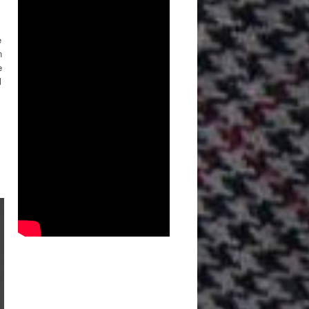
e
n
e
l