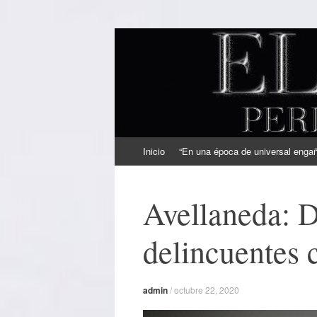
EL SINDICAL
Periodismo Inteligente
Ir
Inicio
“En una época de universal engaño
al
contenido
Avellaneda: D
delincuentes 
admin
/
octubre 22, 2020