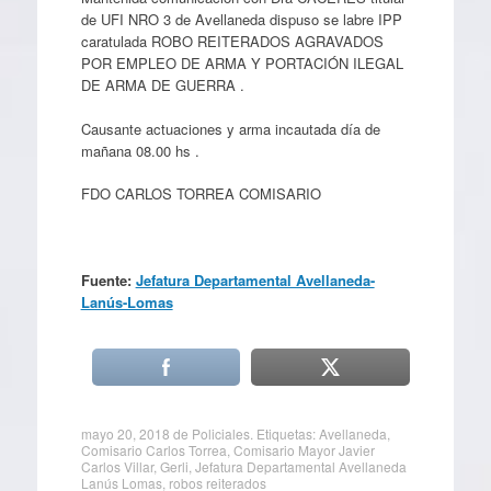
de UFI NRO 3 de Avellaneda dispuso se labre IPP
caratulada ROBO REITERADOS AGRAVADOS
POR EMPLEO DE ARMA Y PORTACIÓN ILEGAL
DE ARMA DE GUERRA .
Causante actuaciones y arma incautada día de
mañana 08.00 hs .
FDO CARLOS TORREA COMISARIO
Fuente:
Jefatura Departamental Avellaneda-
Lanús-Lomas
mayo 20, 2018
de
Policiales
. Etiquetas:
Avellaneda
,
Comisario Carlos Torrea
,
Comisario Mayor Javier
Carlos Villar
,
Gerli
,
Jefatura Departamental Avellaneda
Lanús Lomas
,
robos reiterados