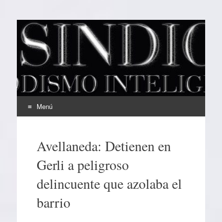
EL SINDICAL
Periodismo Inteligente
Menú
Ir
al
Avellaneda: Detienen en
contenido
Gerli a peligroso
delincuente que azolaba el
barrio