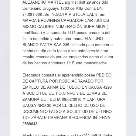
ALEJANDRO MARTEL arg inst dolt 29 años ddo
Centenario Uruguayo 1763 de Villa Corina DNI
34.081.668 .Se INCAUTA PISTOLA CAL 9 mm
MARCA BROWNING CARGADOR CARTUCHOS
MISMO CALIBRE NUMERACIÓN SUPRIMIDA (
martillada ) y la suma de 1115 pesos producto del
ilícito cometido y automotor marca FIAT UNO
BLANCO PATTE SAA-235 utilizado para cometer el
hecho del día de la fecha y los anteriores Mismo
resulta reconocido por los empleados como el autor
de los hechos anteriores Ut Supra mencionados
Efectuada consulta el aprehendido posee PEDIDO
DE CAPTURA POR ROBO AGRAVADO POR
EMPLEO DE ARMA DE FUEGO EN CAUSA 4296
A SOLICITUD DE T.O.C NRO 3 DE LOMAS DE
ZAMORA DE FECHA 08/02/2010 Y CAPTURA
CAUSA NRO 35 POR EL DELITO DE USO DE
DOCUMENTO FALSO A SOLICITUD DE UFI NRO
1DE ZÁRATE CAMPANA SECUENCIA INTERNA
2588643.
Mantenida comunicación con Dra CÁCERES titular