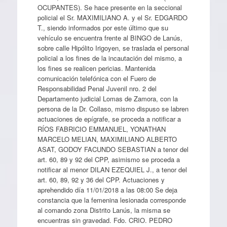
OCUPANTES). Se hace presente en la seccional
policial el Sr. MAXIMILIANO A. y el Sr. EDGARDO
T., siendo informados por este último que su
vehículo se encuentra frente al BINGO de Lanús,
sobre calle Hipólito Irigoyen, se traslada el personal
policial a los fines de la incautación del mismo, a
los fines se realicen pericias. Mantenida
comunicación telefónica con el Fuero de
Responsabilidad Penal Juvenil nro. 2 del
Departamento judicial Lomas de Zamora, con la
persona de la Dr. Collaso, mismo dispuso se labren
actuaciones de epígrafe, se proceda a notificar a
RÍOS FABRICIO EMMANUEL, YONATHAN
MARCELO MELIAN, MAXIMILIANO ALBERTO
ASAT, GODOY FACUNDO SEBASTIAN a tenor del
art. 60, 89 y 92 del CPP, asimismo se proceda a
notificar al menor DILAN EZEQUIEL J., a tenor del
art. 60, 89, 92 y 36 del CPP. Actuaciones y
aprehendido día 11/01/2018 a las 08:00 Se deja
constancia que la femenina lesionada corresponde
al comando zona Distrito Lanús, la misma se
encuentras sin gravedad. Fdo. CRIO. PEDRO