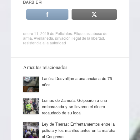
BARBIERI
enero 11, 2019
de
Policiales
. Etiquetas:
abuso de
arma
,
Avellaneda
,
privación ilegal de la libertad
,
resistencia a la autoridad
Artículos relacionados
Lanús: Desvalijan a una anciana de 75
años
Lomas de Zamora: Golpearon a una
embarazada y se llevaron el dinero
recaudado de su local
Ley de Tierras: Enfrentamientos entre la
policía y los manifestantes en la marcha
al Congreso