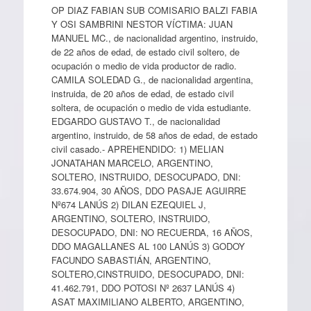
OP DIAZ FABIAN SUB COMISARIO BALZI FABIA
Y OSI SAMBRINI NESTOR VÍCTIMA: JUAN
MANUEL MC., de nacionalidad argentino, instruido,
de 22 años de edad, de estado civil soltero, de
ocupación o medio de vida productor de radio.
CAMILA SOLEDAD G., de nacionalidad argentina,
instruida, de 20 años de edad, de estado civil
soltera, de ocupación o medio de vida estudiante.
EDGARDO GUSTAVO T., de nacionalidad
argentino, instruido, de 58 años de edad, de estado
civil casado.- APREHENDIDO: 1) MELIAN
JONATAHAN MARCELO, ARGENTINO,
SOLTERO, INSTRUIDO, DESOCUPADO, DNI:
33.674.904, 30 AÑOS, DDO PASAJE AGUIRRE
Nº674 LANÚS 2) DILAN EZEQUIEL J,
ARGENTINO, SOLTERO, INSTRUIDO,
DESOCUPADO, DNI: NO RECUERDA, 16 AÑOS,
DDO MAGALLANES AL 100 LANÚS 3) GODOY
FACUNDO SABASTIÁN, ARGENTINO,
SOLTERO,CINSTRUIDO, DESOCUPADO, DNI:
41.462.791, DDO POTOSI Nº 2637 LANÚS 4)
ASAT MAXIMILIANO ALBERTO, ARGENTINO,