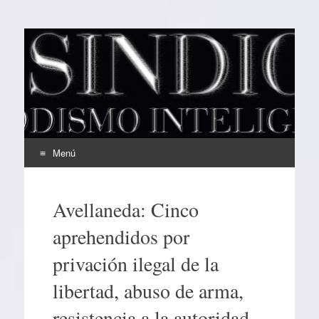
EL SINDICAL
Periodismo Inteligente
Menú
Ir
al
Avellaneda: Cinco
contenido
aprehendidos por
privación ilegal de la
libertad, abuso de arma,
resistencia a la autoridad