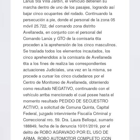
Lanús 5ta Villa Jardín, el vehículo detienen su
marcha dentro de uno de los pasajes, logrando así
bajar cinco ocupantes del rodado. Continuando la
persecución a pie, donde el personal de la zona 05
móvil 25.722, del comando zona distrito
Avellaneda, en conjunto con el personal del
Comando Lanús y GTO de la comisaria 6ta
proceden a la aprehensión de los cinco masculinos.
Se traslada todos los elementos incautados, los
cinco aprehendidos a la comisaria de Avellaneda
6ta a los fines de realiza las correspondientes
actuaciones Judiciales, una vez en la misma, se
procede a cursar los cinco ciudadanos por el
Centro de Monitoreo de Avellaneda, obteniendo
como resultado NEGATIVO, continuando con el
vehículo arriba mencionado el cual posee hasta el
momento resultado PEDIDO DE SECUESTRO
ACTIVO, a solicitud de Comuna Quinta, Capital
Federal, juzgado interviniente Fiscalía Criminal y
Correccional nro. 59. Dra. Laura Belloqui, sumario
188849, fecha de la denuncia 10/01/2019, por el
delito de ROBO AGRAVADO POR EL USO DE
ARMA, ROBO AUTOMOTOR COMPLETO (CON