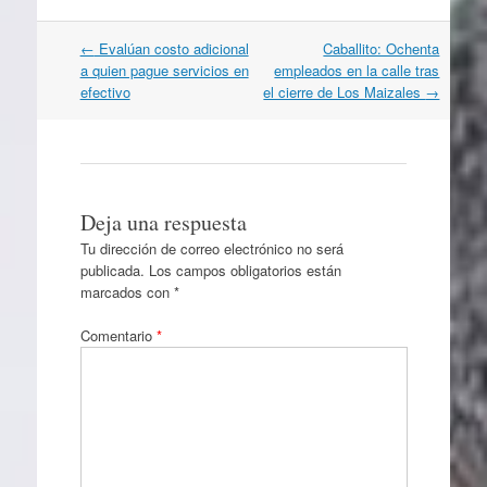
Navegación
←
Evalúan costo adicional
Caballito: Ochenta
por
a quien pague servicios en
empleados en la calle tras
artículos
efectivo
el cierre de Los Maizales
→
Deja una respuesta
Tu dirección de correo electrónico no será
publicada.
Los campos obligatorios están
marcados con
*
Comentario
*