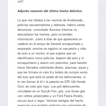
vió?.
Adjunto resumen del último hecho delictivo
La que nos faltaba a los vecinos de Avellaneda,
policías secuestradores y ladrones, habría varias
denuncias, consultado Asuntos Internos no
descartaron los hechos, pero no brindan
información. Justo a días de que apareciera un
cadáver en el arroyo de Sarandí encapuchado y
esposado, anoche se registro un secuestro y robo
de auto a un vecino, al que sujetos que se
identificaron como policías, bajaro
n del auto y lo
encapucharon y ataron con precintos, para hacerlo
hacer llamados solicitando dinero, plasmas, joyas y
que les firmara un cero 8 y boleto de compra venta
del auto que está en poder de los delincuentes, si
lo ven llamen al 911 la patente es ERI 182 Honda
Civic de color gris topo. Los poli delincuentes
circulaban en un Suzuki Fan, gris, una Suran gris
con vidrios polarizados y un Ford Fiesta Kinetic,
oscuro azul o negro. Vecinos testigos del hecho
aseguran que también participó una camioneta de