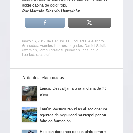
doble cabina de color rojo.
Por Marcelo Ricardo Hawrylciw
mayo 16, 2014
de
Denuncias
. Etiquetas:
Alejandro
Granados
,
Asuntos Internos
,
brigadas
,
Daniel Scioli
,
extorsión
,
Jorge Ferraresi
,
privación ilegal de la
libertad
,
secuestro
Artículos relacionados
Lanús: Desvalijan a una anciana de 75
años
Lanús: Vecinos repudian el accionar de
agentes de seguridad municipal por su
falta de formación
Exolgan derrumbe de una plataforma y