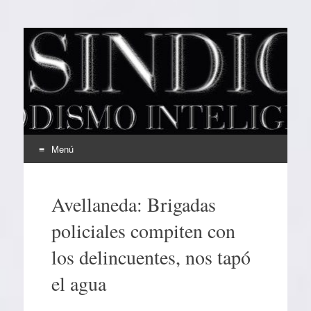
EL SINDICAL
Periodismo Inteligente
Menú
Ir
al
Avellaneda: Brigadas
contenido
policiales compiten con
los delincuentes, nos tapó
el agua