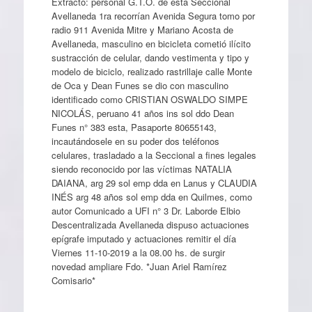
Extracto: personal G.T.O. de esta Seccional
Avellaneda 1ra recorrían Avenida Segura tomo por
radio 911 Avenida Mitre y Mariano Acosta de
Avellaneda, masculino en bicicleta cometió ilícito
sustracción de celular, dando vestimenta y tipo y
modelo de biciclo, realizado rastrillaje calle Monte
de Oca y Dean Funes se dio con masculino
identificado como CRISTIAN OSWALDO SIMPE
NICOLÁS, peruano 41 años ins sol ddo Dean
Funes n° 383 esta, Pasaporte 80655143,
incautándosele en su poder dos teléfonos
celulares, trasladado a la Seccional a fines legales
siendo reconocido por las víctimas NATALIA
DAIANA, arg 29 sol emp dda en Lanus y CLAUDIA
INÉS arg 48 años sol emp dda en Quilmes, como
autor Comunicado a UFI n° 3 Dr. Laborde Elbio
Descentralizada Avellaneda dispuso actuaciones
epígrafe imputado y actuaciones remitir el día
Viernes 11-10-2019 a la 08.00 hs. de surgir
novedad ampliare Fdo. *Juan Ariel Ramírez
Comisario*