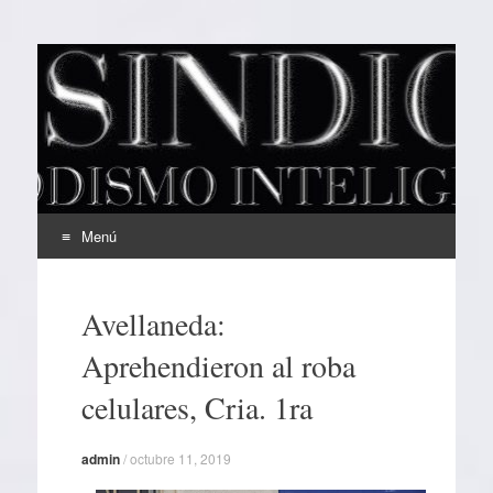
EL SINDICAL
Periodismo Inteligente
Menú
Ir
al
Avellaneda:
contenido
Aprehendieron al roba
celulares, Cria. 1ra
admin
/
octubre 11, 2019