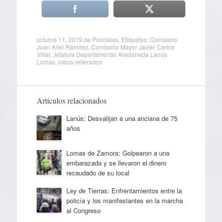
octubre 11, 2019
de
Policiales
. Etiquetas:
Comisario
Juan Ariel Ramírez
,
Comisario Mayor Javier Carlos
Villar
,
Jefatura Departamental Avellaneda Lanús
Lomas
,
robos reiterados
Artículos relacionados
Lanús: Desvalijan a una anciana de 75
años
Lomas de Zamora: Golpearon a una
embarazada y se llevaron el dinero
recaudado de su local
Ley de Tierras: Enfrentamientos entre la
policía y los manifestantes en la marcha
al Congreso