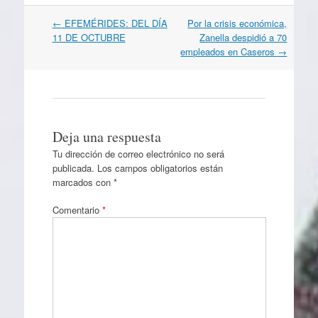
Navegación
←
EFEMÉRIDES: DEL DÍA
Por la crisis económica,
por
11 DE OCTUBRE
Zanella despidió a 70
artículos
empleados en Caseros
→
Deja una respuesta
Tu dirección de correo electrónico no será
publicada.
Los campos obligatorios están
marcados con
*
Comentario
*