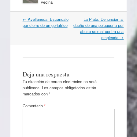
vecinal
Navegación
←
Avellaneda: Escándalo
La Plata: Denuncian al
por
por cierre de un geriátrico
dueño de una peluquería por
artículos
abuso sexual contra una
empleada
→
Deja una respuesta
Tu dirección de correo electrónico no será
publicada.
Los campos obligatorios están
marcados con
*
Comentario
*