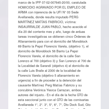
marco de la IPP 07-02-007645-20/00, caratulada
HOMICIDIO AGRAVADO POR EL EMPLEO DE
ARMA con injerencia de la UFI N° 03 Sede
Avellaneda, donde resulta imputado PERG
MARTÍNEZ MATÍAS FABRICIO, víctima:
INSAURRALDE JUAN PABLO, hecho acecido el
día 20 del corriente mes y año, luego de arduas
tareas investigativas se obtienen cinco Órdenes de
Allanamiento para con el domicilio del Monoblock
69 Barrio la Pepsi Florencio Varela, (objetivo 1), el
domicilio de Monoblock 56 Barrio La Pepsi
Florencio Varela, el domicilio de la calle San
Lorenzo al 700 (objetivo 3) y San Lorenzo al 700 de
la Localidad de Sarandí (objetivo 4) el domicilio de
la calle Luis Braile al 2300 de la localidad de
Florencio Varela (objetivo 5 allanamiento en
urgencia) a fin de proceder a la detención del
causante Martínez Perg Matías Fabricio y su
concubina Verónica Yesica Carrazan, ambos
autores del injusto.- En el día de la fecha GTO de
esta seccional junto con el GTO de las comisarias
Avellaneda 1°, 2°. 3°, 5°, 6°, 7°, Dto Dock Sud, Gto