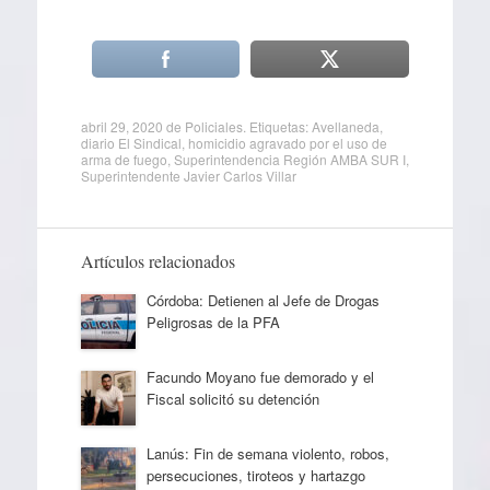
abril 29, 2020
de
Policiales
. Etiquetas:
Avellaneda
,
diario El Sindical
,
homicidio agravado por el uso de
arma de fuego
,
Superintendencia Región AMBA SUR I
,
Superintendente Javier Carlos Villar
Artículos relacionados
Córdoba: Detienen al Jefe de Drogas
Peligrosas de la PFA
Facundo Moyano fue demorado y el
Fiscal solicitó su detención
Lanús: Fin de semana violento, robos,
persecuciones, tiroteos y hartazgo