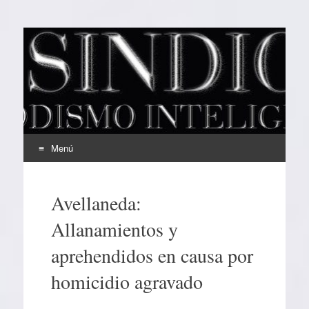
EL SINDICAL
Periodismo Inteligente
Menú
Ir
al
Avellaneda:
contenido
Allanamientos y
aprehendidos en causa por
homicidio agravado