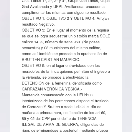
Cria. Lanús 1°, 2°, 3° y 4°, Grupo Gad Lanús, Gupo
Gad Avellaneda y UPPL Avellaneda, proceden a
cumplimentar las mismas con siguente resultado:
OBJETIVO 1, OBJETIVO 2 Y OBTEIVO 4: Arrojan
resultado Negativo,
OBJETIVO 3: En el lugar al momento de la requisa
es que se logra secuestrar un pistolón marca SOLE
calibre 14 ½, número de serie 960. (No posee
secuestro) y 08 municiones del mismo calibre,
como así también se procede a la aprehensión de
BRUTTEN CRISTIAN MAURICIO.-
OBJETIVO 5: en el lugar entrevistado con los
moradores de la finca quienes permiten el ingreso a
la vivienda, se procede a efectividad la
DETENCIÓN de la femenina identificada como
CARRAZAN VERÓNICA YESICA.-
Mantenida comunicación con la UFI N°03
interiorizada de los pormenores dispone el traslado
de Carrazan Y Brutten a sede judicial el día de
mañana a primera hora, notificación de los art 60,
89 y 02 del CPP por el delito de TENENCIA
ILEGAL DE ARMA DE GUERRA, diligencias de
rigor, determinándose a posteriori mediante prueba