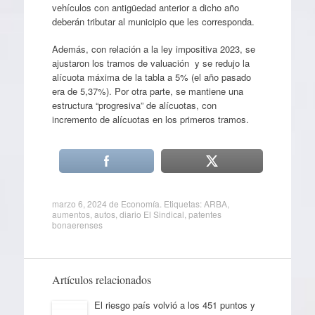
vehículos con antigüedad anterior a dicho año
deberán tributar al municipio que les corresponda.
Además, con relación a la ley impositiva 2023, se
ajustaron los tramos de valuación y se redujo la
alícuota máxima de la tabla a 5% (el año pasado
era de 5,37%). Por otra parte, se mantiene una
estructura “progresiva” de alícuotas, con
incremento de alícuotas en los primeros tramos.
marzo 6, 2024
de
Economía
. Etiquetas:
ARBA
,
aumentos
,
autos
,
diario El Sindical
,
patentes
bonaerenses
Artículos relacionados
El riesgo país volvió a los 451 puntos y