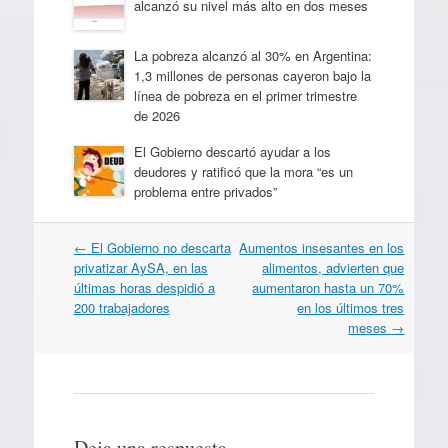
alcanzó su nivel más alto en dos meses
La pobreza alcanzó al 30% en Argentina:
1,3 millones de personas cayeron bajo la
línea de pobreza en el primer trimestre
de 2026
El Gobierno descartó ayudar a los
deudores y ratificó que la mora “es un
problema entre privados”
Navegación
←
El Gobierno no descarta
Aumentos insesantes en los
por
privatizar AySA, en las
alimentos, advierten que
artículos
últimas horas despidió a
aumentaron hasta un 70%
200 trabajadores
en los últimos tres
meses
→
Deja una respuesta