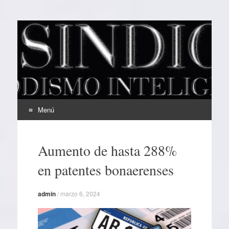
EL SINDICAL
Periodismo Inteligente
Menú
Ir
al
Aumento de hasta 288%
contenido
en patentes bonaerenses
admin
/
marzo 6, 2024