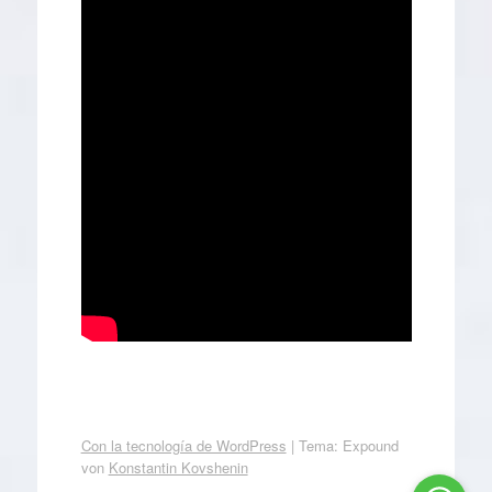
Con la tecnología de WordPress
|
Tema: Expound
von
Konstantin Kovshenin