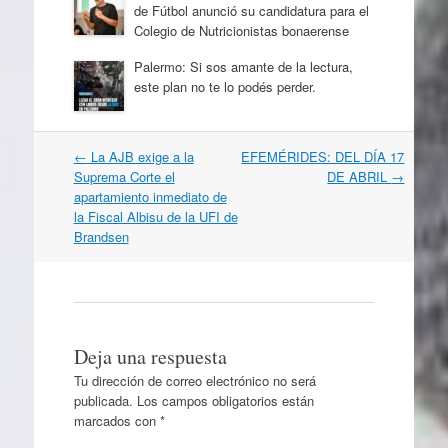
de Fútbol anunció su candidatura para el
Colegio de Nutricionistas bonaerense
Palermo: Si sos amante de la lectura,
este plan no te lo podés perder.
Navegación
←
La AJB exige a la
EFEMÉRIDES: DEL DÍA 17
por
Suprema Corte el
DE ABRIL
→
artículos
apartamiento inmediato de
la Fiscal Albisu de la UFI de
Brandsen
Deja una respuesta
Tu dirección de correo electrónico no será
publicada.
Los campos obligatorios están
marcados con
*