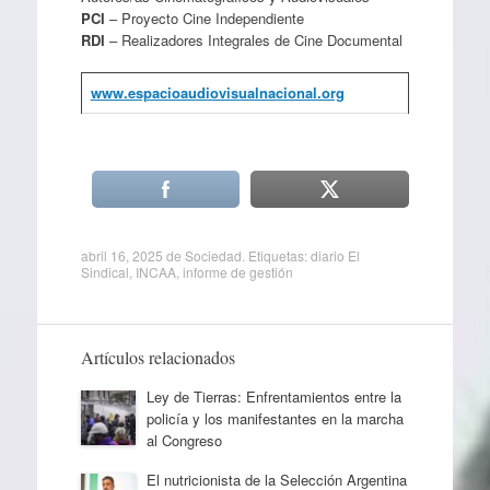
PCI
– Proyecto Cine Independiente
RDI
– Realizadores Integrales de Cine Documental
www.espacioaudiovisualnacional.org
abril 16, 2025
de
Sociedad
. Etiquetas:
diario El
Sindical
,
INCAA
,
informe de gestión
Artículos relacionados
Ley de Tierras: Enfrentamientos entre la
policía y los manifestantes en la marcha
al Congreso
El nutricionista de la Selección Argentina