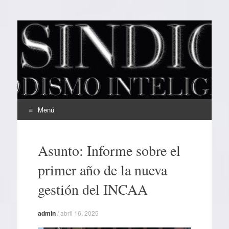
EL SINDICAL
Periodismo Inteligente
Menú
Ir
al
Asunto: Informe sobre el
contenido
primer año de la nueva
gestión del INCAA
admin
/
abril 16, 2025