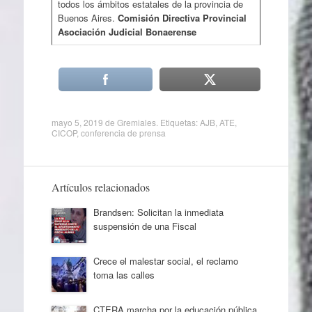
todos los ámbitos estatales de la provincia de
Buenos Aires.
Comisión Directiva Provincial
Asociación Judicial Bonaerense
mayo 5, 2019
de
Gremiales
. Etiquetas:
AJB
,
ATE
,
CICOP
,
conferencia de prensa
Artículos relacionados
Brandsen: Solicitan la inmediata
suspensión de una Fiscal
Crece el malestar social, el reclamo
toma las calles
CTERA marcha por la educación pública