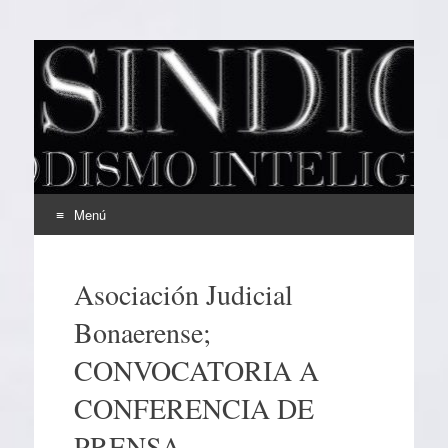
EL SINDICAL
Periodismo Inteligente
Menú
Ir
al
Asociación Judicial
contenido
Bonaerense;
CONVOCATORIA A
CONFERENCIA DE
PRENSA