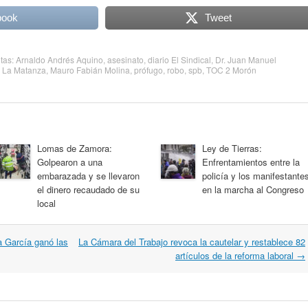
book
Tweet
etas:
Arnaldo Andrés Aquino
,
asesinato
,
diario El Sindical
,
Dr. Juan Manuel
,
La Matanza
,
Mauro Fabián Molina
,
prófugo
,
robo
,
spb
,
TOC 2 Morón
Lomas de Zamora:
Ley de Tierras:
Golpearon a una
Enfrentamientos entre la
embarazada y se llevaron
policía y los manifestante
el dinero recaudado de su
en la marcha al Congreso
local
a García ganó las
La Cámara del Trabajo revoca la cautelar y restablece 82
artículos de la reforma laboral
→