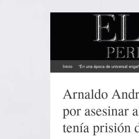
EL SINDICAL
Periodismo Inteligente
Ir
Inicio
“En una época de universal engaño
al
contenido
Arnaldo Andr
por asesinar a
tenía prisión 