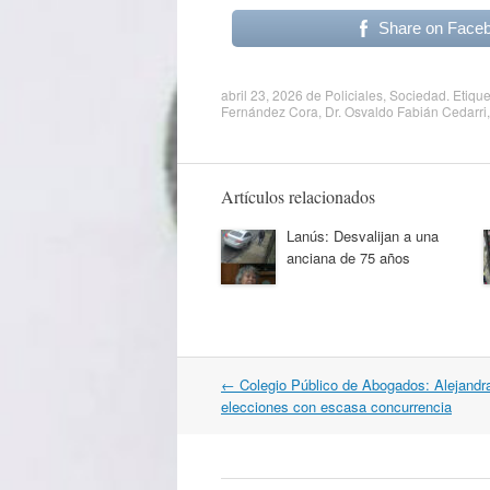
Share on Face
abril 23, 2026
de
Policiales
,
Sociedad
. Etiqu
Fernández Cora
,
Dr. Osvaldo Fabián Cedarri
Artículos relacionados
Lanús: Desvalijan a una
anciana de 75 años
Navegación
←
Colegio Público de Abogados: Alejandr
por
elecciones con escasa concurrencia
artículos