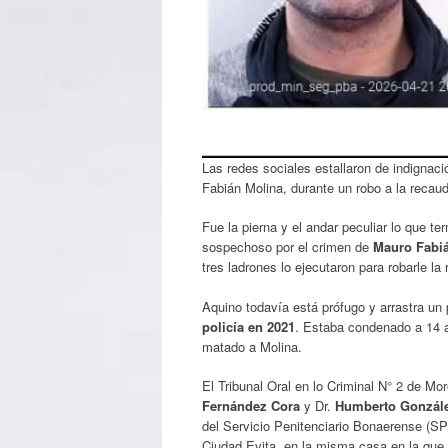
Las redes sociales estallaron de indignaci
Fabián Molina, durante un robo a la recau
Fue la pierna y el andar peculiar lo que ter
sospechoso por el crimen de
Mauro Fabi
tres ladrones lo ejecutaron para robarle la
Aquino todavía está prófugo y arrastra un 
policía en 2021
. Estaba condenado a 14 añ
matado a Molina.
El Tribunal Oral en lo Criminal N° 2 de Mor
Fernández Cora
y Dr.
Humberto Gonzál
del Servicio Penitenciario Bonaerense (SP
Ciudad Evita, en la misma casa en la que a