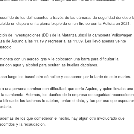
recorrido de los delincuentes a través de las cámaras de seguridad dondese l
ibido un disparo en la pierna izquierda en un tiroteo con la Policía en 2021.
rección de Investigaciones (DDI) de la Matanza ubicó la camioneta Volkswagen
asa de Aquino a las 11.19 y regresar a las 11.39. Les llevó apenas veinte
ustodio.
mioneta con un aerosol gris y le colocaron una barra para dificultar la
rior con agua y alcohol para ocultar las huellas dactilares.
casa luego los buscó otro cómplice y escaparon por la tarde de este martes.
n a una persona caminar con dificultad, que sería Aquino, y quien llevaba una
en la camioneta. Además, los dueños de la empresa de seguridad reconocieron
 blindado: los ladrones lo sabían, tenían el dato, y fue por eso que esperaro
rdarlo.
 además de los que cometieron el hecho, hay algún otro involucrado que
ecorridos y la recaudación.