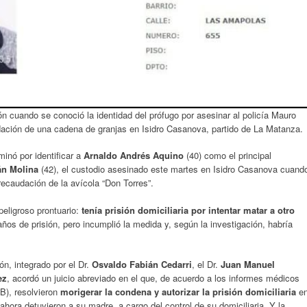
ón cuando se conoció la identidad del prófugo por asesinar al policía Mauro
dación de una cadena de granjas en Isidro Casanova, partido de La Matanza.
minó por identificar a
Arnaldo Andrés Aquino
(40) como el principal
án Molina
(42), el custodio asesinado este martes en Isidro Casanova cuand
 recaudación de la avícola “Don Torres”.
peligroso prontuario:
tenía prisión domiciliaria por intentar matar a otro
os de prisión, pero incumplió la medida y, según la investigación, habría
ón, integrado por el Dr.
Osvaldo Fabián Cedarri
, el Dr.
Juan Manuel
ez
, acordó un juicio abreviado en el que, de acuerdo a los informes médicos
B), resolvieron
morigerar la condena y autorizar la prisión domiciliaria
e
hora detuvieron a su madre, a cargo del control de su domiciliaria. Y la