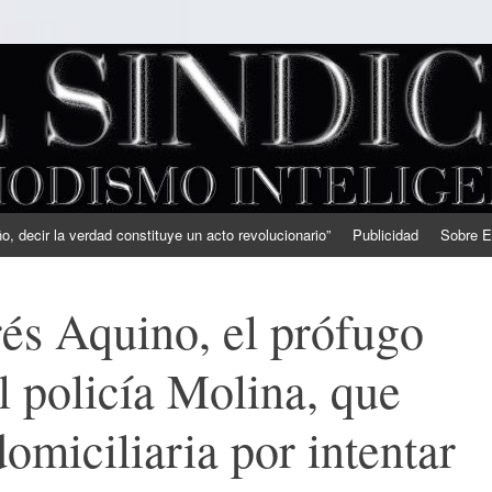
, decir la verdad constituye un acto revolucionario”
Publicidad
Sobre E
és Aquino, el prófugo
l policía Molina, que
domiciliaria por intentar