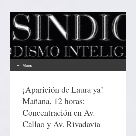
EL SINDICAL
Periodismo Inteligente
Menú
Ir
al
¡Aparición de Laura ya!
contenido
Mañana, 12 horas:
Concentración en Av.
Callao y Av. Rivadavia