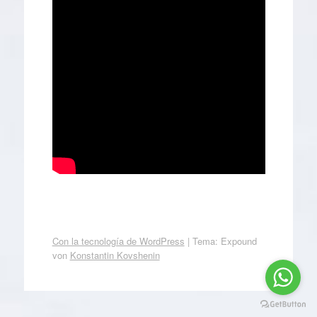
Con la tecnología de WordPress
|
Tema: Expound
von
Konstantin Kovshenin