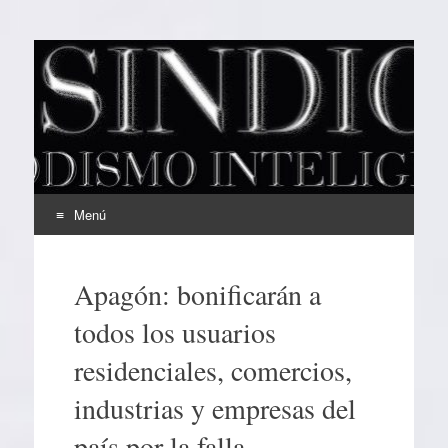
EL SINDICAL
Periodismo Inteligente
Menú
Ir
al
Apagón: bonificarán a
contenido
todos los usuarios
residenciales, comercios,
industrias y empresas del
país por la falla