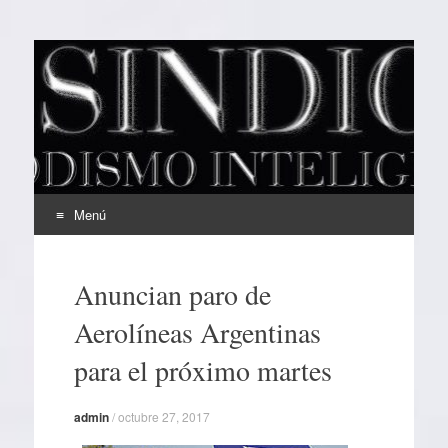
EL SINDICAL
Periodismo Inteligente
Menú
Ir
al
Anuncian paro de
contenido
Aerolíneas Argentinas
para el próximo martes
admin
/
octubre 27, 2017