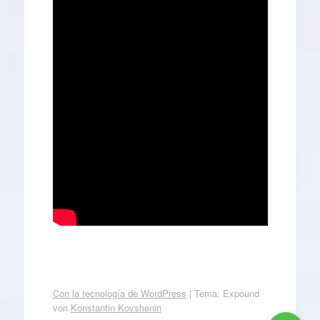
Con la tecnología de WordPress
|
Tema: Expound
von
Konstantin Kovshenin