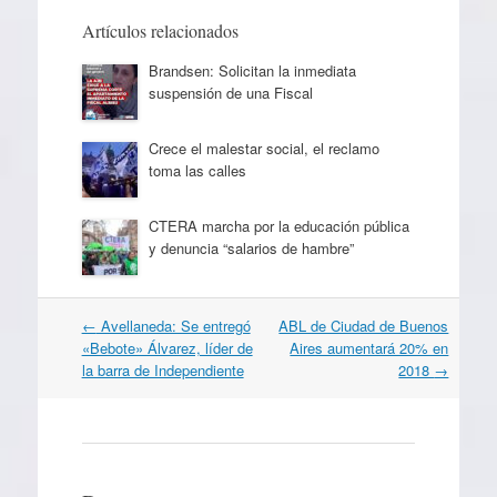
Artículos relacionados
Brandsen: Solicitan la inmediata
suspensión de una Fiscal
Crece el malestar social, el reclamo
toma las calles
CTERA marcha por la educación pública
y denuncia “salarios de hambre”
Navegación
←
Avellaneda: Se entregó
ABL de Ciudad de Buenos
por
«Bebote» Álvarez, líder de
Aires aumentará 20% en
artículos
la barra de Independiente
2018
→