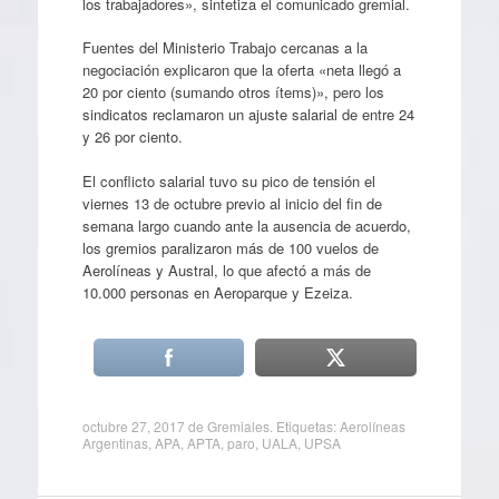
los trabajadores», sintetiza el comunicado gremial.
Fuentes del Ministerio Trabajo cercanas a la
negociación explicaron que la oferta «neta llegó a
20 por ciento (sumando otros ítems)», pero los
sindicatos reclamaron un ajuste salarial de entre 24
y 26 por ciento.
El conflicto salarial tuvo su pico de tensión el
viernes 13 de octubre previo al inicio del fin de
semana largo cuando ante la ausencia de acuerdo,
los gremios paralizaron más de 100 vuelos de
Aerolíneas y Austral, lo que afectó a más de
10.000 personas en Aeroparque y Ezeiza.
octubre 27, 2017
de
Gremiales
. Etiquetas:
Aerolíneas
Argentinas
,
APA
,
APTA
,
paro
,
UALA
,
UPSA