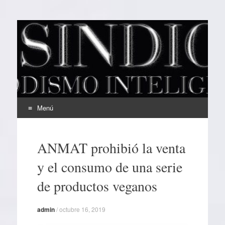
EL SINDICAL
Periodismo Inteligente
Menú
Ir
al
ANMAT prohibió la venta
contenido
y el consumo de una serie
de productos veganos
admin
/
octubre 16, 2019