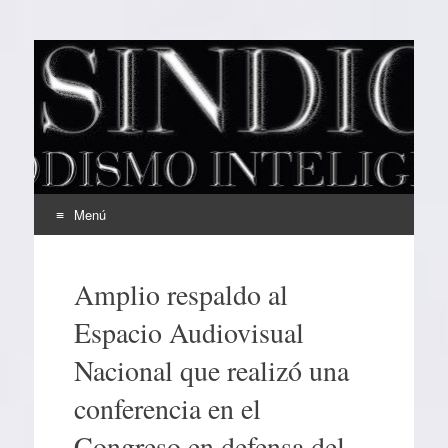
EL SINDICAL
Periodismo Inteligente
Menú
Ir
al
Amplio respaldo al
contenido
Espacio Audiovisual
Nacional que realizó una
conferencia en el
Congreso en defensa del