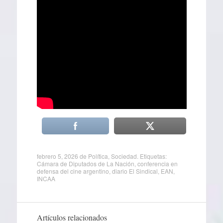
febrero 5, 2026
de
Política
,
Sociedad
. Etiquetas:
Cámara de Diputados de La Nación
,
conferencia en
defensa del cine argentino
,
diario El Sindical
,
EAN
,
INCAA
Artículos relacionados