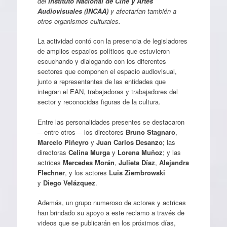
del
Instituto Nacional de Cine y Artes
Audiovisuales (INCAA)
y afectarían también a
otros organismos culturales.
La actividad contó con la presencia de legisladores
de amplios espacios políticos que estuvieron
escuchando y dialogando con los diferentes
sectores que componen el espacio audiovisual,
junto a representantes de las entidades que
integran el EAN, trabajadoras y trabajadores del
sector y reconocidas figuras de la cultura.
Entre las personalidades presentes se destacaron
—entre otros— los directores
Bruno Stagnaro
,
Marcelo Piñeyro
y
Juan Carlos Desanzo
; las
directoras
Celina Murga
y
Lorena Muñoz
; y las
actrices
Mercedes Morán
,
Julieta Díaz
,
Alejandra
Flechner
, y los actores
Luis Ziembrowski
y
Diego Velázquez
.
Además, un grupo numeroso de actores y actrices
han brindado su apoyo a este reclamo a través de
videos que se publicarán en los próximos días,