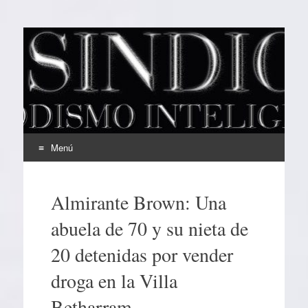
EL SINDICAL
Periodismo Inteligente
Menú
Ir
al
Almirante Brown: Una
contenido
abuela de 70 y su nieta de
20 detenidas por vender
droga en la Villa
Betharram