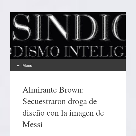
EL SINDICAL
Periodismo Inteligente
Menú
Ir
al
Almirante Brown:
contenido
Secuestraron droga de
diseño con la imagen de
Messi