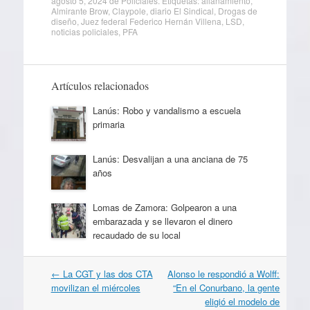
agosto 5, 2024
de
Policiales
. Etiquetas:
allanamiento
,
Almirante Brow
,
Claypole
,
diario El Sindical
,
Drogas de
diseño
,
Juez federal Federico Hernán Villena
,
LSD
,
noticias policiales
,
PFA
Artículos relacionados
Lanús: Robo y vandalismo a escuela
primaria
Lanús: Desvalijan a una anciana de 75
años
Lomas de Zamora: Golpearon a una
embarazada y se llevaron el dinero
recaudado de su local
Navegación
←
La CGT y las dos CTA
Alonso le respondió a Wolff:
por
movilizan el miércoles
“En el Conurbano, la gente
artículos
eligió el modelo de