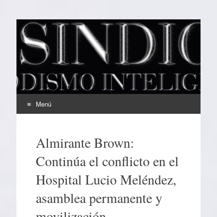
EL SINDICAL
Periodismo Inteligente
Menú
Ir
al
Almirante Brown:
contenido
Continúa el conflicto en el
Hospital Lucio Meléndez,
asamblea permanente y
movilización