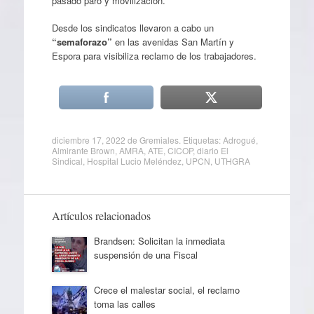
pasado paro y movilización.
Desde los sindicatos llevaron a cabo un
“semaforazo”
en las avenidas San Martín y
Espora para visibiliza reclamo de los trabajadores.
diciembre 17, 2022
de
Gremiales
. Etiquetas:
Adrogué
,
Almirante Brown
,
AMRA
,
ATE
,
CICOP
,
diario El
Sindical
,
Hospital Lucio Meléndez
,
UPCN
,
UTHGRA
Artículos relacionados
Brandsen: Solicitan la inmediata
suspensión de una Fiscal
Crece el malestar social, el reclamo
toma las calles