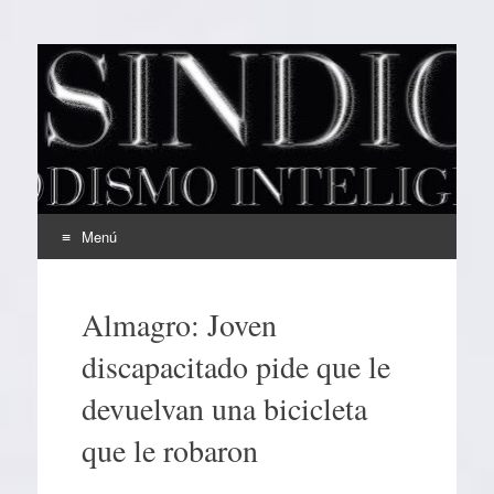
EL SINDICAL
Periodismo Inteligente
Menú
Ir
al
Almagro: Joven
contenido
discapacitado pide que le
devuelvan una bicicleta
que le robaron