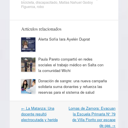
bicicleta
,
discapacitado
,
Matías Nahuel Godoy
Figueroa
,
robo
Artículos relacionados
Alerta Sofía Iara Ayelén Duprat
Paula Pareto compartió en redes
sociales el trabajo médico en Salta con
la comunidad Wichi
Donación de sangre: una nueva campaña
solidaria suma donantes y refuerza las
reservas para el sistema de salud
Navegación
←
La Matanza: Una
Lomas de Zamora: Evacuan
por
docente resultó
la Escuela Primaria N° 79
artículos
electrocutada y herida
de Villa Fiorito por escape
de gas
→