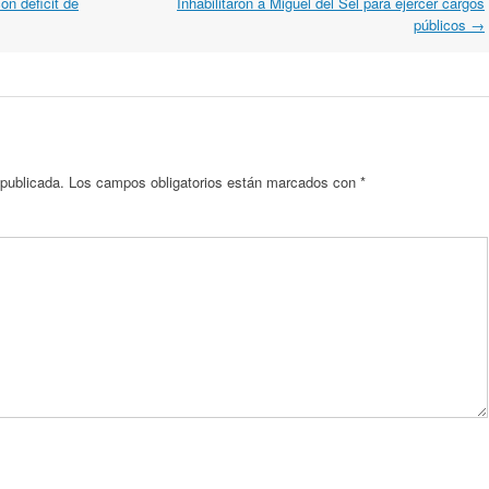
on déficit de
Inhabilitaron a Miguel del Sel para ejercer cargos
públicos
→
 publicada.
Los campos obligatorios están marcados con
*