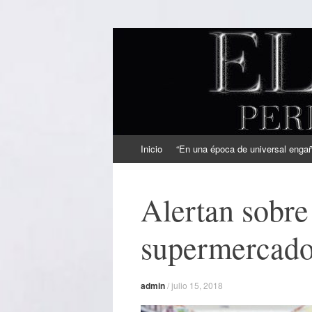
EL SINDICAL
Periodismo Inteligente
Ir
Inicio
“En una época de universal engaño
al
contenido
Alertan sobre
supermercad
admin
/
julio 15, 2018