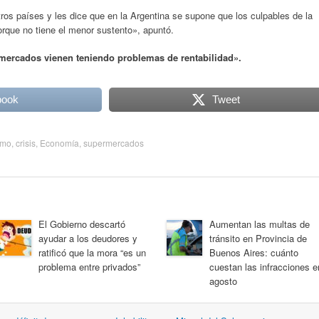
os países y les dice que en la Argentina se supone que los culpables de la
orque no tiene el menor sustento», apuntó.
mercados vienen teniendo problemas de rentabilidad».
book
Tweet
umo
,
crisis
,
Economía
,
supermercados
El Gobierno descartó
Aumentan las multas de
ayudar a los deudores y
tránsito en Provincia de
ratificó que la mora “es un
Buenos Aires: cuánto
problema entre privados”
cuestan las infracciones e
agosto