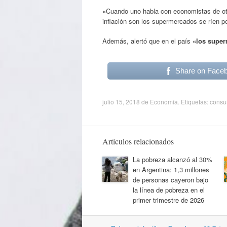
«Cuando uno habla con economistas de otr
inflación son los supermercados se ríen p
Además, alertó que en el país
«los super
Share on Face
julio 15, 2018
de
Economía
. Etiquetas:
cons
Artículos relacionados
La pobreza alcanzó al 30%
en Argentina: 1,3 millones
de personas cayeron bajo
la línea de pobreza en el
primer trimestre de 2026