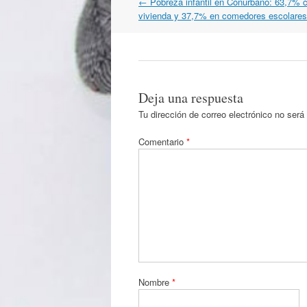
Navegación
←
Pobreza infantil en Conurbano: 63,7% c
por
vivienda y 37,7% en comedores escolares
artículos
Deja una respuesta
Tu dirección de correo electrónico no será
Comentario
*
Nombre
*