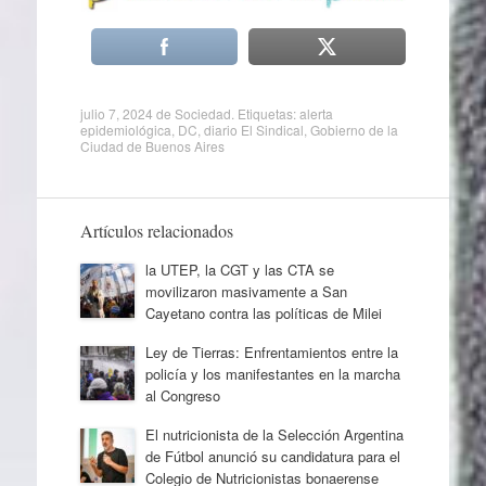
julio 7, 2024
de
Sociedad
. Etiquetas:
alerta
epidemiológica
,
DC
,
diario El Sindical
,
Gobierno de la
Ciudad de Buenos Aires
Artículos relacionados
la UTEP, la CGT y las CTA se
movilizaron masivamente a San
Cayetano contra las políticas de Milei
Ley de Tierras: Enfrentamientos entre la
policía y los manifestantes en la marcha
al Congreso
El nutricionista de la Selección Argentina
de Fútbol anunció su candidatura para el
Colegio de Nutricionistas bonaerense