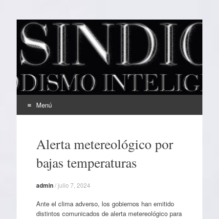
EL SINDICAL
Periodismo Inteligente
Menú
Ir
al
Alerta metereológico por
contenido
bajas temperaturas
admin
/
julio 7, 2024
Ante el clima adverso, los gobiernos han emitido
distintos comunicados de alerta metereológico para