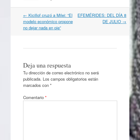
Navegación
←
Kicillof cruzó a Milei: “El
EFEMÉRIDES: DEL DÍA 8
por
modelo económico propone
DE JULIO
→
artículos
no dejar nada en pie”
Deja una respuesta
Tu dirección de correo electrónico no será
publicada.
Los campos obligatorios están
marcados con
*
Comentario
*