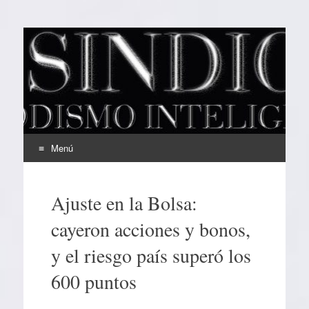
EL SINDICAL
Periodismo Inteligente
Menú
Ir
al
Ajuste en la Bolsa:
contenido
cayeron acciones y bonos,
y el riesgo país superó los
600 puntos