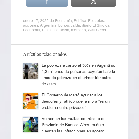
enero 17, 2025
de
Economía
,
Política
. Etiquetas:
acciones
,
Argentina
,
bonos
,
caída
,
diario El Sindical
,
Economía
,
EEUU
,
La Bolsa
,
mercado
,
Wall Street
Artículos relacionados
La pobreza alcanzó al 30% en Argentina:
1,3 millones de personas cayeron bajo la
línea de pobreza en el primer trimestre
de 2026
El Gobierno descartó ayudar a los
deudores y ratificó que la mora “es un
problema entre privados”
Aumentan las multas de tránsito en
Provincia de Buenos Aires: cuánto
cuestan las infracciones en agosto