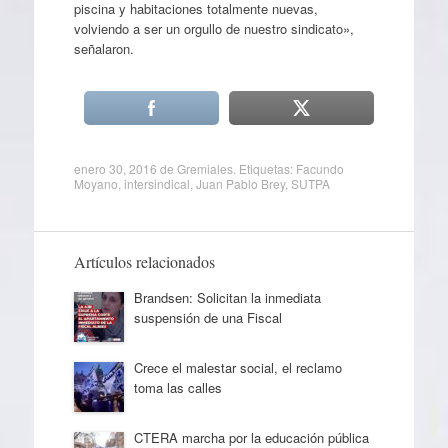
piscina y habitaciones totalmente nuevas,
volviendo a ser un orgullo de nuestro sindicato»,
señalaron.
enero 30, 2016
de
Gremiales
. Etiquetas:
Facundo
Moyano
,
intersindical
,
Juan Pablo Brey
,
SUTPA
Artículos relacionados
Brandsen: Solicitan la inmediata
suspensión de una Fiscal
Crece el malestar social, el reclamo
toma las calles
CTERA marcha por la educación pública