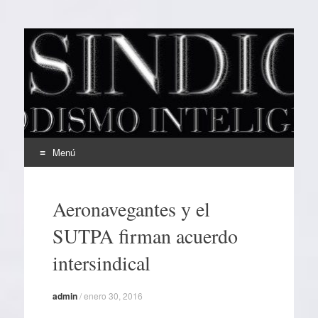
EL SINDICAL
Periodismo Inteligente
Menú
Ir
al
Aeronavegantes y el
contenido
SUTPA firman acuerdo
intersindical
admin
/
enero 30, 2016